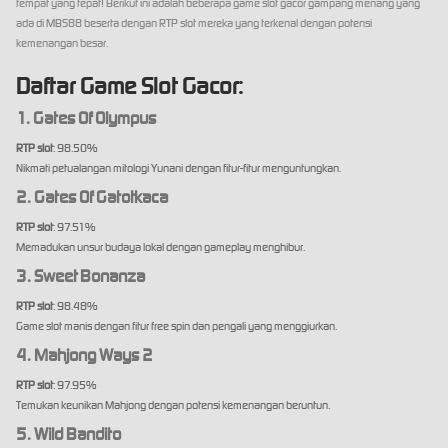
tempat yang tepat! Berikut ini adalah beberapa game slot gacor gampang menang yang
ada di MBS88 beserta dengan RTP slot mereka yang terkenal dengan potensi
kemenangan besar.
Daftar Game Slot Gacor:
1. Gates Of Olympus
RTP slot
: 98.50%
Nikmati petualangan mitologi Yunani dengan fitur-fitur menguntungkan.
2. Gates Of Gatotkaca
RTP slot
: 97.51%
Memadukan unsur budaya lokal dengan gameplay menghibur.
3. Sweet Bonanza
RTP slot
: 98.48%
Game slot manis dengan fitur free spin dan pengali yang menggiurkan.
4. Mahjong Ways 2
RTP slot
: 97.95%
Temukan keunikan Mahjong dengan potensi kemenangan beruntun.
5. Wild Bandito