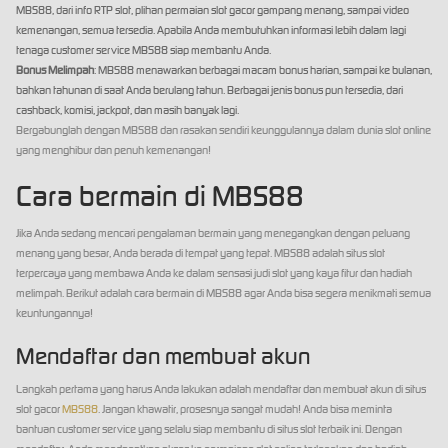
MBS88, dari info RTP slot, plihan permaian slot gacor gampang menang, sampai video
kemenangan, semua tersedia. Apabila Anda membutuhkan informasi lebih dalam lagi
tenaga customer service MBS88 siap membantu Anda.
Bonus Melimpah
: MBS88 menawarkan berbagai macam bonus harian, sampai ke bulanan,
bahkan tahunan di saat Anda berulang tahun. Berbagai jenis bonus pun tersedia, dari
cashback, komisi, jackpot, dan masih banyak lagi.
Bergabunglah dengan MBS88 dan rasakan sendiri keunggulannya dalam dunia slot online
yang menghibur dan penuh kemenangan!
Cara bermain di MBS88
Jika Anda sedang mencari pengalaman bermain yang menegangkan dengan peluang
menang yang besar, Anda berada di tempat yang tepat. MBS88 adalah situs slot
terpercaya yang membawa Anda ke dalam sensasi judi slot yang kaya fitur dan hadiah
melimpah. Berikut adalah cara bermain di MBS88 agar Anda bisa segera menikmati semua
keuntungannya!
Mendaftar dan membuat akun
Langkah pertama yang harus Anda lakukan adalah mendaftar dan membuat akun di situs
slot gacor
MBS88
. Jangan khawatir, prosesnya sangat mudah! Anda bisa meminta
bantuan customer service yang selalu siap membantu di situs slot terbaik ini. Dengan