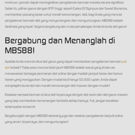
minimum, pemain dapat meningkatkan pengalaman bermain mereka secara signifikan.
Selain itu, pilihan game dengan RTP tinggi, seperti Gates Of Olympus dan Sweet Bonanza,
memberikan peluang besar untuk meraih kemenangan. Jadi, bagi Anda yang mencari
pengalaman bermain slot yang menyenangkan dan menguntungkan, MBS88 adalah
destinasi yang tepat. Segera bergabung dan mulai petualangan Anda di dunia slot gacor!
Bergabung dan Menanglah di
MBS88!
Apabila Anda mencari situs slot gacor yang dapat memberikan pengalaman bermain
judi
slot
terbaik? Tidak perlu mencari lebih jauh! MBS88 adalah solusi yang Anda cari,
menawarkan berbagai permainan slot online dengan hadiah jackpot besar dan bonus
harian yang menggiurkan. Dengan modal kecil hanya 50.000 rupiah, Anda dapat
menjelajahi dunia slot dan meraih kemenangan slot maxwin dengan mudah!
Rasakan sensasi bermain di situs slot terpercaya dengan slot resmi dan slot gacor maxwin
yang siap memberikan kemenangan fantastis setiap harinya. Yuk, jangan lewatkan
kesempatan emas ini!
Bergabunglah dengan MBS88 sekarang juga dan rasakan pengalaman berjudi online
yang aman, terpercaya, dan menguntungkan!