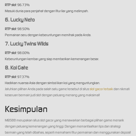
RTP slot
: 96.73%
Masuki dunia para penjahat dengan fitur liar yang melimpah.
6. Lucky Neto
RTP slot
: 98.50%
Permainan seru dengan keberuntungan memihak pada Anda.
7. Lucky Twins Wilds
RTP slot
: 98.00%
Keberuntungan kembar yang siap memberikan kemenangan besar.
8. Koi Gate
RTP slot
: 97.37%
Hadirkan nuansa Asia dengan simbol ikan koi yang menguntungkan.
Jatuhkan pilihan Anda pada salah satu game tersebut di situs
slot gacor terbaik
dan nikmati
keseruan bermain judi slot dengan peluang menang yang maksimal!
Kesimpulan
MBS88 merupakan situs slot gacor yang menawarkan berbagai pilihan game menarik
dengan peluang kemenangan yang tinggi. Dengan memanfaatkan tips dan strategi
bermain yang telah dibahas, seperti memahami fitur permainan dan menggunakan deposit