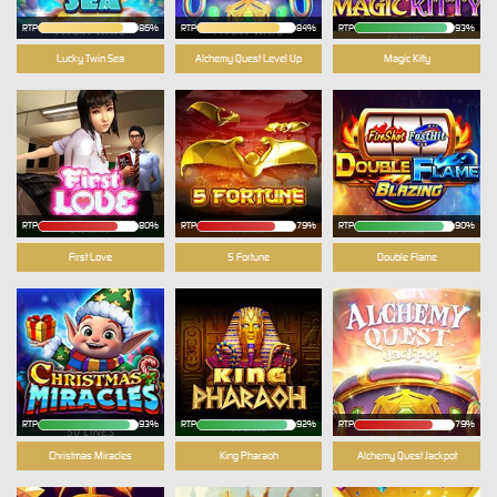
RTP
86%
RTP
84%
RTP
93%
Lucky Twin Sea
Alchemy Quest Level Up
Magic Kitty
RTP
80%
RTP
79%
RTP
90%
First Love
5 Fortune
Double Flame
RTP
93%
RTP
92%
RTP
79%
Christmas Miracles
King Pharaoh
Alchemy Quest Jackpot