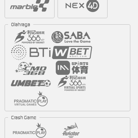
Olahraga
Crash Game