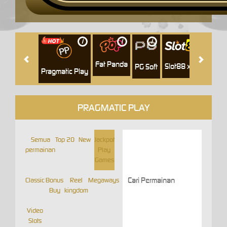
i
i
i
i
i
Facha
Fat Panda
Slot88 x PP
PG Soft
Pragmatic Play
PRAGMATIC PLAY
Semua
Top 20
New
Jackpot
permainan
Play
Games
Classic
Bonus
Reel
Megaways
Buy
kingdom
Video
Slots