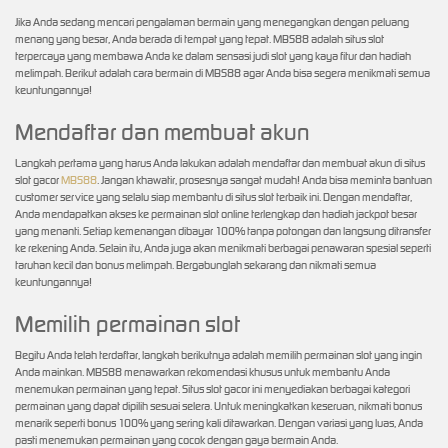
Jika Anda sedang mencari pengalaman bermain yang menegangkan dengan peluang
menang yang besar, Anda berada di tempat yang tepat. MBS88 adalah situs slot
terpercaya yang membawa Anda ke dalam sensasi judi slot yang kaya fitur dan hadiah
melimpah. Berikut adalah cara bermain di MBS88 agar Anda bisa segera menikmati semua
keuntungannya!
Mendaftar dan membuat akun
Langkah pertama yang harus Anda lakukan adalah mendaftar dan membuat akun di situs
slot gacor
MBS88
. Jangan khawatir, prosesnya sangat mudah! Anda bisa meminta bantuan
customer service yang selalu siap membantu di situs slot terbaik ini. Dengan mendaftar,
Anda mendapatkan akses ke permainan slot online terlengkap dan hadiah jackpot besar
yang menanti. Setiap kemenangan dibayar 100% tanpa potongan dan langsung ditransfer
ke rekening Anda. Selain itu, Anda juga akan menikmati berbagai penawaran spesial seperti
taruhan kecil dan bonus melimpah. Bergabunglah sekarang dan nikmati semua
keuntungannya!
Memilih permainan slot
Begitu Anda telah terdaftar, langkah berikutnya adalah memilih permainan slot yang ingin
Anda mainkan. MBS88 menawarkan rekomendasi khusus untuk membantu Anda
menemukan permainan yang tepat. Situs slot gacor ini menyediakan berbagai kategori
permainan yang dapat dipilih sesuai selera. Untuk meningkatkan keseruan, nikmati bonus
menarik seperti bonus 100% yang sering kali ditawarkan. Dengan variasi yang luas, Anda
pasti menemukan permainan yang cocok dengan gaya bermain Anda.