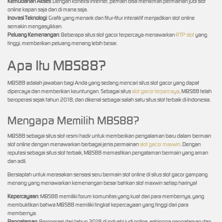
Kemudahan Akses
: Dengan koneksi internet, pemain bisa menikmati permainan judi slot
online kapan saja dan di mana saja.
Inovasi Teknologi
: Grafik yang menarik dan fitur-fitur interaktif menjadikan slot online
semakin mengasyikkan.
Peluang Kemenangan
: Beberapa situs slot gacor terpercaya menawarkan
RTP slot
yang
tinggi, memberikan peluang menang lebih besar.
Apa Itu MBS88?
MBS88 adalah jawaban bagi Anda yang sedang mencari situs slot gacor yang dapat
dipercaya dan memberikan keuntungan. Sebagai situs
slot gacor terpercaya
, MBS88 telah
beroperasi sejak tahun 2018, dan dikenal sebagai salah satu situs slot terbaik di Indonesia.
Mengapa Memilih MBS88?
MBS88 sebagai situs slot resmi hadir untuk memberikan pengalaman baru dalam bermain
slot online dengan menawarkan berbagai jenis permainan
slot gacor maxwin
. Dengan
reputasi sebagai situs slot terbaik, MBS88 memastikan pengalaman bermain yang aman
dan adil.
Bersiaplah untuk merasakan sensasi seru bermain slot online di situs slot gacor gampang
menang yang menawarkan kemenangan besar bahkan slot maxwin setiap harinya!
Kepercayaan
: MBS88 memiliki forum komunitas yang kuat dari para membernya, yang
membuktikan bahwa MBS88 memiliki tingkat kepercayaan yang tinggi dari para
membernya.
Pengalaman
: Beroperasi dari tahun 2018 di industri judi online, sehingga pengalaman dan