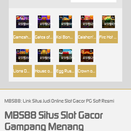
RTP
84%
RTP
82%
RTP
84%
RTP
92%
RTP
80%
Gameshow Party Jackpot Play
Gates of Dragon Jackpot Play
Koi Bonanza Jackpot Play
Caishen's Gems Jackpot Play
Fire Hot 20 Jackpot Play
RTP
95%
RTP
89%
RTP
93%
RTP
82%
Lions Dance Megaways Jackpot Play
House of Lions Megaways Jackpot Play
Egg Rush Jackpot Play
Crown of Fire Jackpot Play
MBS88: Link Situs Judi Online Slot Gacor PG Soft Resmi
MBS88 Situs Slot Gacor
Gampang Menang