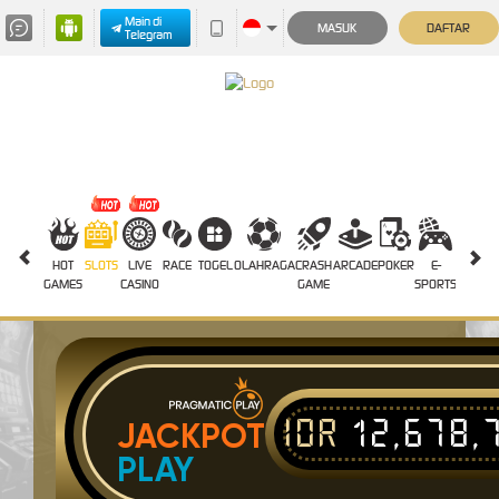
Main di
MASUK
DAFTAR
Telegram
HOT
SLOTS
LIVE
RACE
TOGEL
OLAHRAGA
CRASH
ARCADE
POKER
E-
SABUN
GAMES
CASINO
GAME
SPORTS
AYAM
IDR
12,678,
JACKPOT
PLAY