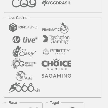
Live Casino
Race
Togel