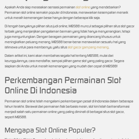
Apakah Anda siap merasakan sensasi permainan
slot online
yang mendebarkan?
Permainan slot online semakin populer di Indonesia, menawarkan kesempatan menarik
untuk meraih kemenangan besar hanya dengan beberapa klik saja.
Di tengah banyaknya pilihan situs judi online, MBS88 muncul sebagai pilihan situs slot gacor
terbaik yang menjanjikan pengalaman bermain yang tidak hanya menyenangkan, tetapi
juga menguntungkan. Dengan beragam permainan yang dirancang khusus untuk
meningkatkan peluang menang, MBS88 benar-benar menawarkan sesuatu hal yang
istimewa untuk para membernya, yaitu situs
slot gacor gampang menang
.
Dalam artikel ini, kami akan membahas segala hal tentang MBS88, mulai dari
keunggulannya, cara mendaftar, sampai pilihan game slot yang paling gacor. Segera
siapkan diri Anda untuk meraih kemenangan yang mudah dan cepat di MBS88!
Perkembangan Permainan Slot
Online Di Indonesia
Permainan slot online telah mengalami perkembangan pesat di Indonesia dalam beberapa
tahun terakhir. Berawal dari permainan fisik berbasis mesin, slot kini telah bertransformasi
menjadi salah satu permainan online yang paling diminati di berbagai situs slot gacor,
seperti MBS88.
Mengapa Slot Online Populer?