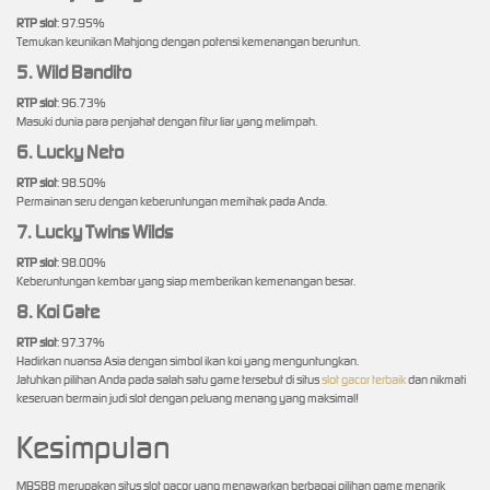
RTP slot
: 97.95%
Temukan keunikan Mahjong dengan potensi kemenangan beruntun.
5. Wild Bandito
RTP slot
: 96.73%
Masuki dunia para penjahat dengan fitur liar yang melimpah.
6. Lucky Neto
RTP slot
: 98.50%
Permainan seru dengan keberuntungan memihak pada Anda.
7. Lucky Twins Wilds
RTP slot
: 98.00%
Keberuntungan kembar yang siap memberikan kemenangan besar.
8. Koi Gate
RTP slot
: 97.37%
Hadirkan nuansa Asia dengan simbol ikan koi yang menguntungkan.
Jatuhkan pilihan Anda pada salah satu game tersebut di situs
slot gacor terbaik
dan nikmati
keseruan bermain judi slot dengan peluang menang yang maksimal!
Kesimpulan
MBS88 merupakan situs slot gacor yang menawarkan berbagai pilihan game menarik