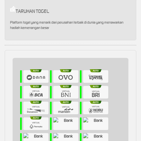
TARUHAN TOGEL
Platform togel yang menarik dari perusahan terbaik di dunia yang menawarkan
hadiah kemenangan besar