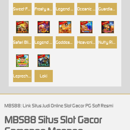
Sweet Frenzy
Frosty and Flamy
Legend Of Eagle
Oceanic Melodies
Guardian of the Museum
Safari Blitz
Legend of Nian
Goddess Of Egypt
Heavenly Fortunes
Nutty Riches
Leprechaun Bonanza
Loki
MBS88: Link Situs Judi Online Slot Gacor PG Soft Resmi
MBS88 Situs Slot Gacor