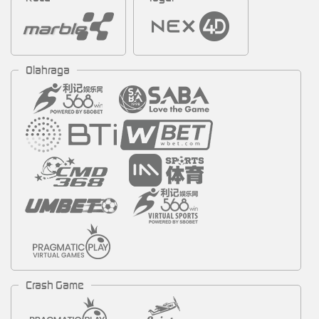
Olahraga
Crash Game