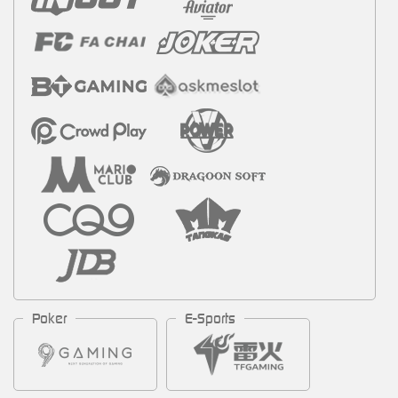
Poker
E-Sports