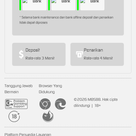
* Selama bank maintenance dan bank offline deposit dan penarikan
tidak dapat diproses
Deposit
Penarikan
Rata-rata 3 Menit
Rata-rata 4 Menit
Tanggung Jawab
Browser Yang
Bermain
Didukung
©2026 MBS88. Hak cipta
dilindungi | 18+
Platform Penyedia Layanan