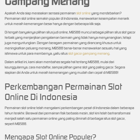
Gampang Menang
Apakah Anda siap merasakan sensasi permainan
slot online
yang mendebarkan?
Permainan slot online semakin populer di Indonesia, menawarkan kesempatan menarik
untuk meraih kemenangan besar hanya dengan beberapa klik saja.
Di tengah banyaknya pilihan situs judi online, MBS88 muncul sebagai pilihan situs slot gacor
terbaik yang menjanjikan pengalaman bermain yang tidak hanya menyenangkan, tetapi
juga menguntungkan. Dengan beragam permainan yang dirancang khusus untuk
meningkatkan peluang menang, MBS88 benar-benar menawarkan sesuatu hal yang
istimewa untuk para membernya, yaitu situs
slot gacor gampang menang
.
Dalam artikel ini, kami akan membahas segala hal tentang MBS88, mulai dari
keunggulannya, cara mendaftar, sampai pilihan game slot yang paling gacor. Segera
siapkan diri Anda untuk meraih kemenangan yang mudah dan cepat di MBS88!
Perkembangan Permainan Slot
Online Di Indonesia
Permainan slot online telah mengalami perkembangan pesat di Indonesia dalam beberapa
tahun terakhir. Berawal dari permainan fisik berbasis mesin, slot kini telah bertransformasi
menjadi salah satu permainan online yang paling diminati di berbagai situs slot gacor,
seperti MBS88.
Mengapa Slot Online Populer?