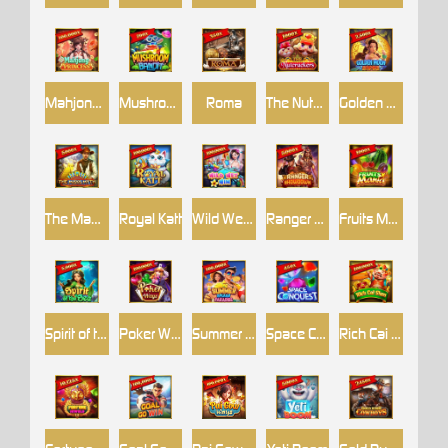
Mahjong Princess
Mushroom Bandit
Roma
The Nutcrackers
Golden Moon Empire
The Maya Myth
Royal Katt
Wild Wet Win
Ranger Showdown
Fruits Mania
Spirit of the Sea
Poker Ways
Summer Splash Paradise
Space Conquest
Rich Cai Shen