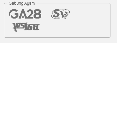
Sabung Ayam