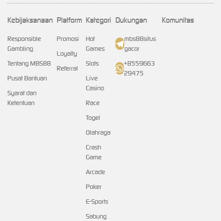
Kebijaksanaan
Platform
Kategori
Dukungan
Komunitas
Responsible
Promosi
Hot
mbs88situs
Gambling
Games
gacor
Loyalty
Tentang MBS88
Slots
+8559663
Referral
29475
Pusat Bantuan
Live
Casino
Syarat dan
Ketentuan
Race
Togel
Olahraga
Crash
Game
Arcade
Poker
E-Sports
Sabung