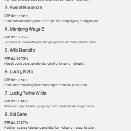
3. Sweet Bonanza
RTP slot
: 98.48%
Game slot manis dengan fitur free spin dan pengali yang menggiurkan.
4. Mahjong Ways 2
RTP slot
: 97.95%
Temukan keunikan Mahjong dengan potensi kemenangan beruntun.
5. Wild Bandito
RTP slot
: 96.73%
Masuki dunia para penjahat dengan fitur liar yang melimpah.
6. Lucky Neto
RTP slot
: 98.50%
Permainan seru dengan keberuntungan memihak pada Anda.
7. Lucky Twins Wilds
RTP slot
: 98.00%
Keberuntungan kembar yang siap memberikan kemenangan besar.
8. Koi Gate
RTP slot
: 97.37%
Hadirkan nuansa Asia dengan simbol ikan koi yang menguntungkan.