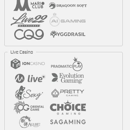
Live Casino