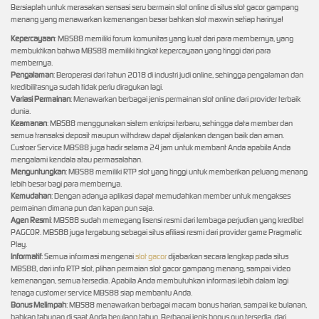
Bersiaplah untuk merasakan sensasi seru bermain slot online di situs slot gacor gampang
menang yang menawarkan kemenangan besar bahkan slot maxwin setiap harinya!
Kepercayaan
: MBS88 memiliki forum komunitas yang kuat dari para membernya, yang
membuktikan bahwa MBS88 memiliki tingkat kepercayaan yang tinggi dari para
membernya.
Pengalaman
: Beroperasi dari tahun 2018 di industri judi online, sehingga pengalaman dan
kredibilitasnya sudah tidak perlu diragukan lagi.
Variasi Permainan
: Menawarkan berbagai jenis permainan slot online dari provider terbaik
dunia.
Keamanan
: MBS88 menggunakan sistem enkripsi terbaru, sehingga data member dan
semua transaksi deposit maupun withdraw dapat dijalankan dengan baik dan aman.
Custoer Service MBS88 juga hadir selama 24 jam untuk membant Anda apabila Anda
mengalami kendala atau permasalahan.
Menguntungkan
: MBS88 memiliki RTP slot yang tinggi untuk memberikan peluang menang
lebih besar bagi para membernya.
Kemudahan
: Dengan adanya aplikasi dapat memudahkan member untuk mengakses
permainan dimana pun dan kapan pun saja.
Agen Resmi
: MBS88 sudah memegang lisensi resmi dari lembaga perjudian yang kredibel
PAGCOR. MBS88 juga tergabung sebagai situs afiliasi resmi dari provider game Pragmatic
Play.
Informatif
: Semua informasi mengenai
slot gacor
dijabarkan secara lengkap pada situs
MBS88, dari info RTP slot, plihan permaian slot gacor gampang menang, sampai video
kemenangan, semua tersedia. Apabila Anda membutuhkan informasi lebih dalam lagi
tenaga customer service MBS88 siap membantu Anda.
Bonus Melimpah
: MBS88 menawarkan berbagai macam bonus harian, sampai ke bulanan,
bahkan tahunan di saat Anda berulang tahun. Berbagai jenis bonus pun tersedia, dari