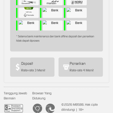
* Selama bank maintenance dan bank offline deposit dan penarikan
tidak dapat diproses
Deposit
Penarikan
Rata-rata 3 Menit
Rata-rata 4 Menit
Tanggung Jawab
Browser Yang
Bermain
Didukung
©2026 MBS88. Hak cipta
dilindungi | 18+