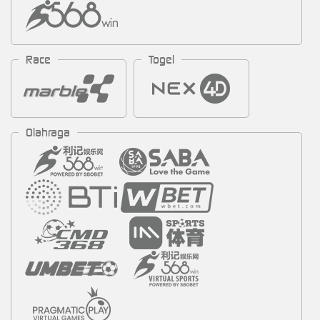
Race
Togel
Olahraga