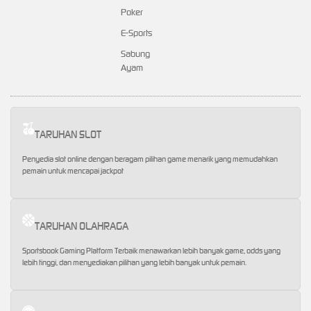
Poker
E-Sports
Sabung
Ayam
TARUHAN SLOT
Penyedia slot online dengan beragam pilihan game menarik yang memudahkan
pemain untuk mencapai jackpot
TARUHAN OLAHRAGA
Sportsbook Gaming Platform Terbaik menawarkan lebih banyak game, odds yang
lebih tinggi, dan menyediakan pilihan yang lebih banyak untuk pemain.