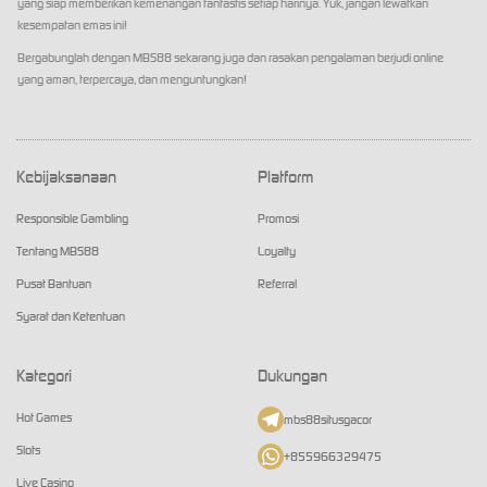
yang siap memberikan kemenangan fantastis setiap harinya. Yuk, jangan lewatkan
kesempatan emas ini!
Bergabunglah dengan MBS88 sekarang juga dan rasakan pengalaman berjudi online
yang aman, terpercaya, dan menguntungkan!
Kebijaksanaan
Platform
Responsible Gambling
Promosi
Tentang MBS88
Loyalty
Pusat Bantuan
Referral
Syarat dan Ketentuan
Kategori
Dukungan
Hot Games
mbs88situsgacor
Slots
+855966329475
Live Casino