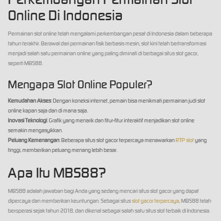
Online Di Indonesia
Permainan slot online telah mengalami perkembangan pesat di Indonesia dalam beberapa
tahun terakhir. Berawal dari permainan fisik berbasis mesin, slot kini telah bertransformasi
menjadi salah satu permainan online yang paling diminati di berbagai situs slot gacor,
seperti MBS88.
Mengapa Slot Online Populer?
Kemudahan Akses
: Dengan koneksi internet, pemain bisa menikmati permainan judi slot
online kapan saja dan di mana saja.
Inovasi Teknologi
: Grafik yang menarik dan fitur-fitur interaktif menjadikan slot online
semakin mengasyikkan.
Peluang Kemenangan
: Beberapa situs slot gacor terpercaya menawarkan
RTP slot
yang
tinggi, memberikan peluang menang lebih besar.
Apa Itu MBS88?
MBS88 adalah jawaban bagi Anda yang sedang mencari situs slot gacor yang dapat
dipercaya dan memberikan keuntungan. Sebagai situs
slot gacor terpercaya
, MBS88 telah
beroperasi sejak tahun 2018, dan dikenal sebagai salah satu situs slot terbaik di Indonesia.