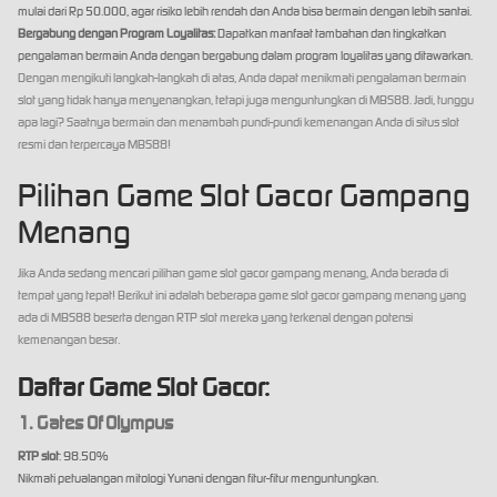
mulai dari Rp 50.000, agar risiko lebih rendah dan Anda bisa bermain dengan lebih santai.
Bergabung dengan Program Loyalitas:
Dapatkan manfaat tambahan dan tingkatkan
pengalaman bermain Anda dengan bergabung dalam program loyalitas yang ditawarkan.
Dengan mengikuti langkah-langkah di atas, Anda dapat menikmati pengalaman bermain
slot yang tidak hanya menyenangkan, tetapi juga menguntungkan di MBS88. Jadi, tunggu
apa lagi? Saatnya bermain dan menambah pundi-pundi kemenangan Anda di situs slot
resmi dan terpercaya MBS88!
Pilihan Game Slot Gacor Gampang
Menang
Jika Anda sedang mencari pilihan game slot gacor gampang menang, Anda berada di
tempat yang tepat! Berikut ini adalah beberapa game slot gacor gampang menang yang
ada di MBS88 beserta dengan RTP slot mereka yang terkenal dengan potensi
kemenangan besar.
Daftar Game Slot Gacor:
1. Gates Of Olympus
RTP slot
: 98.50%
Nikmati petualangan mitologi Yunani dengan fitur-fitur menguntungkan.