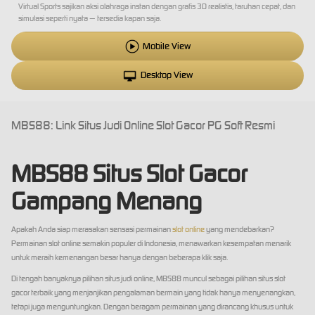
Virtual Sports sajikan aksi olahraga instan dengan grafis 3D realistis, taruhan cepat, dan
simulasi seperti nyata — tersedia kapan saja.
Mobile View
Desktop View
MBS88: Link Situs Judi Online Slot Gacor PG Soft Resmi
MBS88 Situs Slot Gacor
Gampang Menang
Apakah Anda siap merasakan sensasi permainan
slot online
yang mendebarkan?
Permainan slot online semakin populer di Indonesia, menawarkan kesempatan menarik
untuk meraih kemenangan besar hanya dengan beberapa klik saja.
Di tengah banyaknya pilihan situs judi online, MBS88 muncul sebagai pilihan situs slot
gacor terbaik yang menjanjikan pengalaman bermain yang tidak hanya menyenangkan,
tetapi juga menguntungkan. Dengan beragam permainan yang dirancang khusus untuk