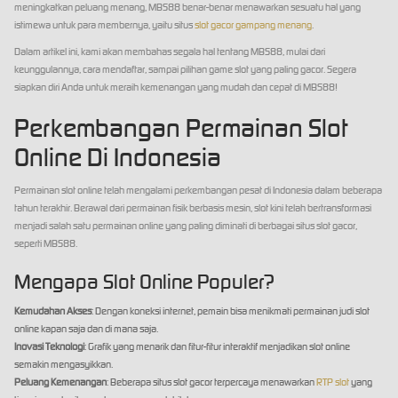
meningkatkan peluang menang, MBS88 benar-benar menawarkan sesuatu hal yang
istimewa untuk para membernya, yaitu situs
slot gacor gampang menang
.
Dalam artikel ini, kami akan membahas segala hal tentang MBS88, mulai dari
keunggulannya, cara mendaftar, sampai pilihan game slot yang paling gacor. Segera
siapkan diri Anda untuk meraih kemenangan yang mudah dan cepat di MBS88!
Perkembangan Permainan Slot
Online Di Indonesia
Permainan slot online telah mengalami perkembangan pesat di Indonesia dalam beberapa
tahun terakhir. Berawal dari permainan fisik berbasis mesin, slot kini telah bertransformasi
menjadi salah satu permainan online yang paling diminati di berbagai situs slot gacor,
seperti MBS88.
Mengapa Slot Online Populer?
Kemudahan Akses
: Dengan koneksi internet, pemain bisa menikmati permainan judi slot
online kapan saja dan di mana saja.
Inovasi Teknologi
: Grafik yang menarik dan fitur-fitur interaktif menjadikan slot online
semakin mengasyikkan.
Peluang Kemenangan
: Beberapa situs slot gacor terpercaya menawarkan
RTP slot
yang