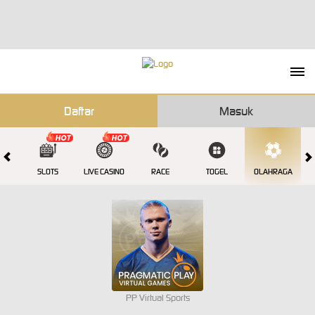
Daftar
Masuk
MES
SLOTS
LIVE CASINO
RACE
TOGEL
OLAHRAGA
C
PP Virtual Sports