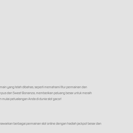
ain yang telah dibahas, seperti memahami fitur permainan dan
Olympus dan Sweet Bonanza, memberikan peluang besar untuk meraih
ulai petualangan Anda di dunia slot gacor!
enawarkan berbagai permainan slot online dengan hadiah jackpot besar dan