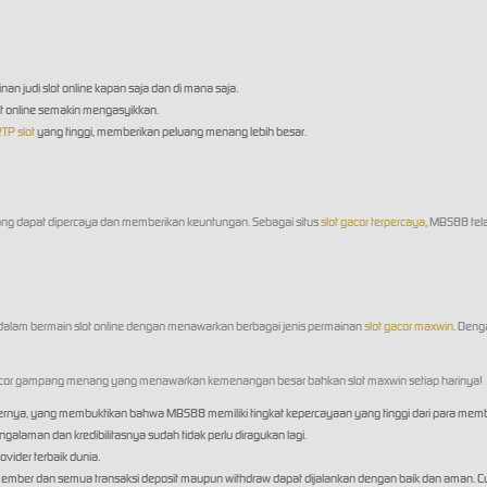
an judi slot online kapan saja dan di mana saja.
slot online semakin mengasyikkan.
TP slot
yang tinggi, memberikan peluang menang lebih besar.
ang dapat dipercaya dan memberikan keuntungan. Sebagai situs
slot gacor terpercaya
, MBS88 tela
dalam bermain slot online dengan menawarkan berbagai jenis permainan
slot gacor maxwin
. Deng
lot gacor gampang menang yang menawarkan kemenangan besar bahkan slot maxwin setiap harinya!
ernya, yang membuktikan bahwa MBS88 memiliki tingkat kepercayaan yang tinggi dari para mem
pengalaman dan kredibilitasnya sudah tidak perlu diragukan lagi.
ovider terbaik dunia.
member dan semua transaksi deposit maupun withdraw dapat dijalankan dengan baik dan aman. 