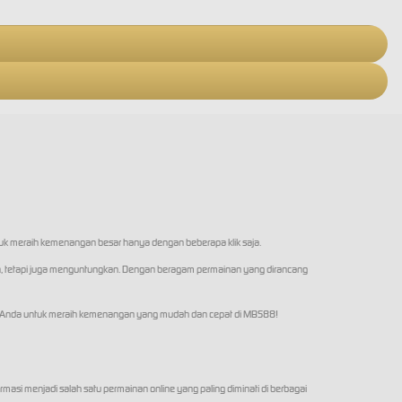
uk meraih kemenangan besar hanya dengan beberapa klik saja.
kan, tetapi juga menguntungkan. Dengan beragam permainan yang dirancang
 diri Anda untuk meraih kemenangan yang mudah dan cepat di MBS88!
ormasi menjadi salah satu permainan online yang paling diminati di berbagai