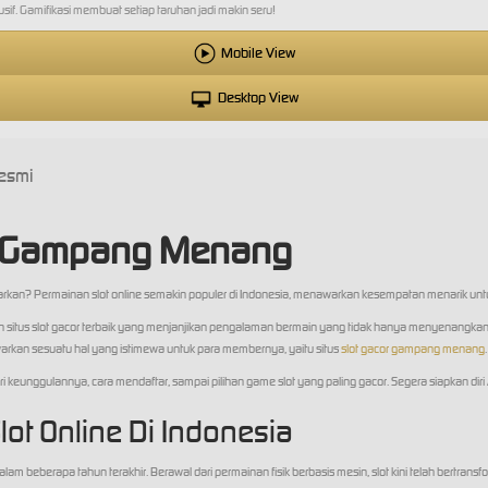
lusif. Gamifikasi membuat setiap taruhan jadi makin seru!
Mobile View
Desktop View
Resmi
or Gampang Menang
an? Permainan slot online semakin populer di Indonesia, menawarkan kesempatan menarik unt
ihan situs slot gacor terbaik yang menjanjikan pengalaman bermain yang tidak hanya menyenang
an sesuatu hal yang istimewa untuk para membernya, yaitu situs
slot gacor gampang menang
.
ari keunggulannya, cara mendaftar, sampai pilihan game slot yang paling gacor. Segera siapkan
t Online Di Indonesia
m beberapa tahun terakhir. Berawal dari permainan fisik berbasis mesin, slot kini telah bertransf