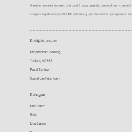
Rasakan sensasi bermain di situs slot terpercaya dengan slot resmi dan s
Bergabunglah dengan MBS88 sekarang juga dan rasakan pengalaman berj
Kebijaksanaan
Responsible Gambling
Tentang MBS88
Pusat Bantuan
Syarat dan Ketentuan
Kategori
Hot Games
Slots
Live Casino