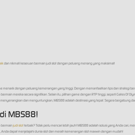
aik
dan nikmati keseruan bermain judi slot dengan peluang menang yang maksimal!
e menarik dengan peluang kemenangan yang tinggi. Dengan memanfaatkan tips dan strategi berm
ain mereka secara signifikan. Selain itu, pilihan game dengan RTP tinggi, seperti Gates Of 
 menyenangkan dan menguntungkan, MBS88 adalah destinasi yang tepat. Segera bergabung dan m
di MBS88!
n bermain
judi slot
terbaik? Tidak perlu mencari lebih jauh! MBS88 adalah solusi yang Anda cari, m
, Anda dapat menjelajahi dunia slot dan meraih kemenangan slot maxwin dengan mudah!