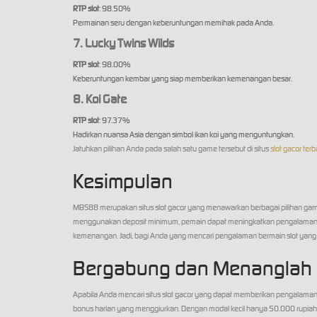
RTP slot
: 98.50%
Permainan seru dengan keberuntungan memihak pada Anda.
7. Lucky Twins Wilds
RTP slot
: 98.00%
Keberuntungan kembar yang siap memberikan kemenangan besar.
8. Koi Gate
RTP slot
: 97.37%
Hadirkan nuansa Asia dengan simbol ikan koi yang menguntungkan.
Jatuhkan pilihan Anda pada salah satu game tersebut di situs
slot gacor terb
Kesimpulan
MBS88 merupakan situs slot gacor yang menawarkan berbagai pilihan gam
menggunakan deposit minimum, pemain dapat meningkatkan pengalaman berm
kemenangan. Jadi, bagi Anda yang mencari pengalaman bermain slot yang
Bergabung dan Menanglah 
Apabila Anda mencari situs slot gacor yang dapat memberikan pengalama
bonus harian yang menggiurkan. Dengan modal kecil hanya 50.000 rupiah