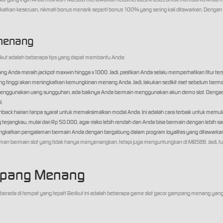
ingkatkan keseruan, nikmati bonus menarik seperti bonus 100% yang sering kali ditawarkan. Deng
 menang
ikut adalah beberapa tips yang dapat membantu Anda:
ang Anda meraih jackpot maxwin hingga x1000. Jadi, pastikan Anda selalu memperhatikan fitur ter
g tinggi akan meningkatkan kemungkinan menang Anda. Jadi, lakukan sedikit riset sebelum berma
nggunakan uang sungguhan, ada baiknya Anda bermain menggunakan akun demo slot. Dengan 
l.
back harian tanpa syarat untuk memaksimalkan modal Anda. Ini adalah cara terbaik untuk memul
rjangkau, mulai dari Rp 50.000, agar risiko lebih rendah dan Anda bisa bermain dengan lebih san
ngkatkan pengalaman bermain Anda dengan bergabung dalam program loyalitas yang ditawarkan
aman bermain slot yang tidak hanya menyenangkan, tetapi juga menguntungkan di MBS88. Jadi, 
ampang Menang
berada di tempat yang tepat! Berikut ini adalah beberapa game slot gacor gampang menang yan