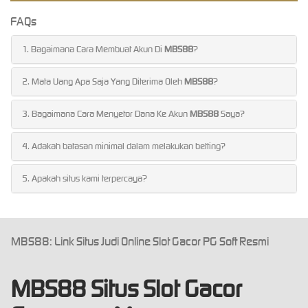
FAQs
1. Bagaimana Cara Membuat Akun Di
MBS88
?
2. Mata Uang Apa Saja Yang Diterima Oleh
MBS88
?
3. Bagaimana Cara Menyetor Dana Ke Akun
MBS88
Saya?
4. Adakah batasan minimal dalam melakukan betting?
5. Apakah situs kami terpercaya?
MBS88: Link Situs Judi Online Slot Gacor PG Soft Resmi
MBS88 Situs Slot Gacor