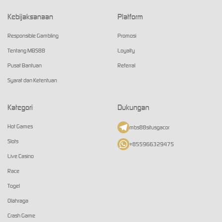
Kebijaksanaan
Platform
Responsible Gambling
Promosi
Tentang MBS88
Loyalty
Pusat Bantuan
Referral
Syarat dan Ketentuan
Kategori
Dukungan
Hot Games
mbs88situsgacor
Slots
+855966329475
Live Casino
Race
Togel
Olahraga
Crash Game