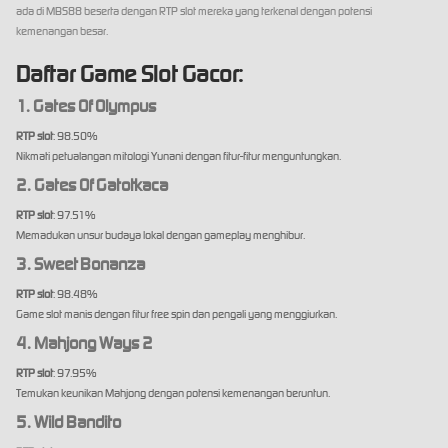
ada di MBS88 beserta dengan RTP slot mereka yang terkenal dengan potensi
kemenangan besar.
Daftar Game Slot Gacor:
1. Gates Of Olympus
RTP slot
: 98.50%
Nikmati petualangan mitologi Yunani dengan fitur-fitur menguntungkan.
2. Gates Of Gatotkaca
RTP slot
: 97.51%
Memadukan unsur budaya lokal dengan gameplay menghibur.
3. Sweet Bonanza
RTP slot
: 98.48%
Game slot manis dengan fitur free spin dan pengali yang menggiurkan.
4. Mahjong Ways 2
RTP slot
: 97.95%
Temukan keunikan Mahjong dengan potensi kemenangan beruntun.
5. Wild Bandito