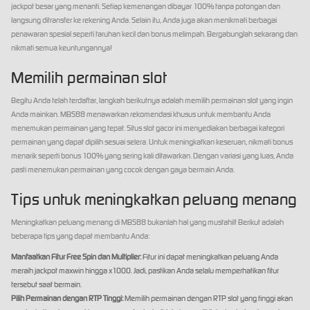
jackpot besar yang menanti. Setiap kemenangan dibayar 100% tanpa potongan dan
langsung ditransfer ke rekening Anda. Selain itu, Anda juga akan menikmati berbagai
penawaran spesial seperti taruhan kecil dan bonus melimpah. Bergabunglah sekarang dan
nikmati semua keuntungannya!
Memilih permainan slot
Begitu Anda telah terdaftar, langkah berikutnya adalah memilih permainan slot yang ingin
Anda mainkan. MBS88 menawarkan rekomendasi khusus untuk membantu Anda
menemukan permainan yang tepat. Situs slot gacor ini menyediakan berbagai kategori
permainan yang dapat dipilih sesuai selera. Untuk meningkatkan keseruan, nikmati bonus
menarik seperti bonus 100% yang sering kali ditawarkan. Dengan variasi yang luas, Anda
pasti menemukan permainan yang cocok dengan gaya bermain Anda.
Tips untuk meningkatkan peluang menang
Meningkatkan peluang menang di MBS88 bukanlah hal yang mustahil! Berikut adalah
beberapa tips yang dapat membantu Anda:
Manfaatkan Fitur Free Spin dan Multiplier:
Fitur ini dapat meningkatkan peluang Anda
meraih jackpot maxwin hingga x1000. Jadi, pastikan Anda selalu memperhatikan fitur
tersebut saat bermain.
Pilih Permainan dengan RTP Tinggi:
Memilih permainan dengan RTP slot yang tinggi akan