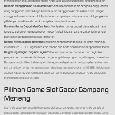
meningkatkan kemungkinan menang Anda. Jadi, lakukan sedikit riset sebelum bermain.
Bermain Menggunakan Akun Demo Slot:
Sebelum Anda bermain dengan menggunakan
uang sungguhan, ada baiknya Anda bermain menggunakan akun demo slot. Dengan
menggunakan akun demo slot Anda dapat memperlajari pola permainan slot yang Anda
pilih tanpa perlu khawatir untuk mengalami kerugian finansial.
Gunakan Bonus Deposit dan Cashback:
Manfaatkan bonus deposit dan cashback harian
tanpa syarat untuk memaksimalkan modal Anda. Ini adalah cara terbaik untuk memulai
permainan dengan lebih banyak kelebihan.
Deposit Minimum yang Terjangkau:
Mulailah dengan deposit minimum yang terjangkau,
mulai dari Rp 50.000, agar risiko lebih rendah dan Anda bisa bermain dengan lebih santai.
Bergabung dengan Program Loyalitas:
Dapatkan manfaat tambahan dan tingkatkan
pengalaman bermain Anda dengan bergabung dalam program loyalitas yang ditawarkan.
Dengan mengikuti langkah-langkah di atas, Anda dapat menikmati pengalaman bermain
slot yang tidak hanya menyenangkan, tetapi juga menguntungkan di MBS88. Jadi, tunggu
apa lagi? Saatnya bermain dan menambah pundi-pundi kemenangan Anda di situs slot
resmi dan terpercaya MBS88!
Pilihan Game Slot Gacor Gampang
Menang
Jika Anda sedang mencari pilihan game slot gacor gampang menang, Anda berada di
tempat yang tepat! Berikut ini adalah beberapa game slot gacor gampang menang yang