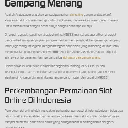
Gampang Menang
Apakah Anda siap merasakan sensasi permainan
slot online
yang mendebarkan?
Permainan slot online semakin populer di Indonesia, menawarkan kesempatan menarik
untuk meraih kemenangan besar hanya dengan beberapa klik saja.
Di tengah banyaknya pilihan situs judi online, MBS88 muncul sebagai pilihan situs slot
gacor terbaik yang menjanjikan pengalaman bermain yang tidak hanya menyenangkan,
tetapi juga menguntungkan. Dengan beragam permainan yang dirancang khusus untuk
meningkatkan peluang menang, MBS88 benar-benar menawarkan sesuatu hal yang
istimewa untuk para membernya, yaitu situs
slot gacor gampang menang
.
Dalam artikel ini, kami akan membahas segala hal tentang MBS88, mulai dari
keunggulannya, cara mendaftar, sampai pilihan game slot yang paling gacor. Segera
siapkan diri Anda untuk meraih kemenangan yang mudah dan cepat di MBS88!
Perkembangan Permainan Slot
Online Di Indonesia
Permainan slot online telah mengalami perkembangan pesat di Indonesia dalam beberapa
tahun terakhir. Berawal dari permainan fisik berbasis mesin, slot kini telah bertransformasi
menjadi salah satu permainan online yang paling diminati di berbagai situs slot gacor,
seperti MBS88.