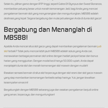
Selain itu, pilihan game dengan RTP tinggi, seperti Gates Of Olympus dan Sweet Bonanza,
memberikan peluang besar untuk meraih kemenangan. Jadi, bagi Anda yang mencari
pengalaman bermain slot yang menyenangkan dan menguntungkan, MBS88 adalah
destinasi yang tepat. Segera bergabung dan mulai petualangan Anda di dunia slot gacor!
Bergabung dan Menanglah di
MBS88!
Apabila Anda mencari situs slot gacor yang dapat memberikan pengalaman bermain
judi
slot
terbaik? Tidak perlu mencari lebih jauh! MBS88 adalah solusi yang Anda cari,
menawarkan berbagai permainan slot online dengan hadiah jackpot besar dan bonus
harian yang menggiurkan. Dengan modal kecil hanya 50.000 rupiah, Anda dapat
menjelajahi dunia slot dan meraih kemenangan slot maxwin dengan mudah!
Rasakan sensasi bermain di situs slot terpercaya dengan slot resmi dan slot gacor maxwin
yang siap memberikan kemenangan fantastis setiap harinya. Yuk, jangan lewatkan
kesempatan emas ini!
Bergabunglah dengan MBS88 sekarang juga dan rasakan pengalaman berjudi online
yang aman, terpercaya, dan menguntungkan!