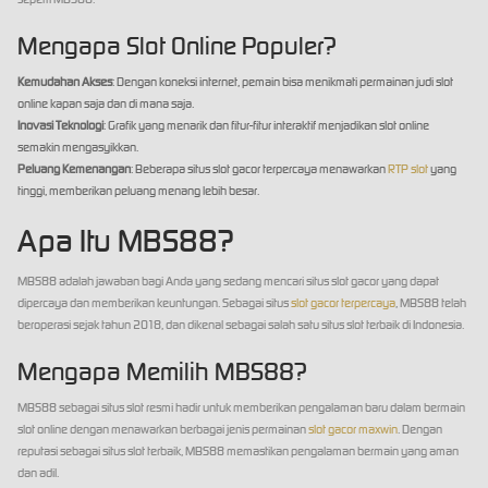
Mengapa Slot Online Populer?
Kemudahan Akses
: Dengan koneksi internet, pemain bisa menikmati permainan judi slot
online kapan saja dan di mana saja.
Inovasi Teknologi
: Grafik yang menarik dan fitur-fitur interaktif menjadikan slot online
semakin mengasyikkan.
Peluang Kemenangan
: Beberapa situs slot gacor terpercaya menawarkan
RTP slot
yang
tinggi, memberikan peluang menang lebih besar.
Apa Itu MBS88?
MBS88 adalah jawaban bagi Anda yang sedang mencari situs slot gacor yang dapat
dipercaya dan memberikan keuntungan. Sebagai situs
slot gacor terpercaya
, MBS88 telah
beroperasi sejak tahun 2018, dan dikenal sebagai salah satu situs slot terbaik di Indonesia.
Mengapa Memilih MBS88?
MBS88 sebagai situs slot resmi hadir untuk memberikan pengalaman baru dalam bermain
slot online dengan menawarkan berbagai jenis permainan
slot gacor maxwin
. Dengan
reputasi sebagai situs slot terbaik, MBS88 memastikan pengalaman bermain yang aman
dan adil.