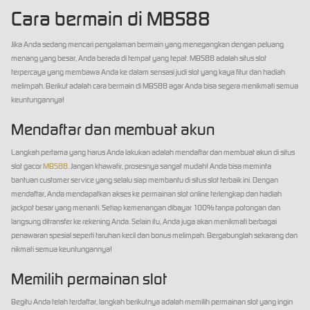
Cara bermain di MBS88
Jika Anda sedang mencari pengalaman bermain yang menegangkan dengan peluang
menang yang besar, Anda berada di tempat yang tepat. MBS88 adalah situs slot
terpercaya yang membawa Anda ke dalam sensasi judi slot yang kaya fitur dan hadiah
melimpah. Berikut adalah cara bermain di MBS88 agar Anda bisa segera menikmati semua
keuntungannya!
Mendaftar dan membuat akun
Langkah pertama yang harus Anda lakukan adalah mendaftar dan membuat akun di situs
slot gacor
MBS88
. Jangan khawatir, prosesnya sangat mudah! Anda bisa meminta
bantuan customer service yang selalu siap membantu di situs slot terbaik ini. Dengan
mendaftar, Anda mendapatkan akses ke permainan slot online terlengkap dan hadiah
jackpot besar yang menanti. Setiap kemenangan dibayar 100% tanpa potongan dan
langsung ditransfer ke rekening Anda. Selain itu, Anda juga akan menikmati berbagai
penawaran spesial seperti taruhan kecil dan bonus melimpah. Bergabunglah sekarang dan
nikmati semua keuntungannya!
Memilih permainan slot
Begitu Anda telah terdaftar, langkah berikutnya adalah memilih permainan slot yang ingin