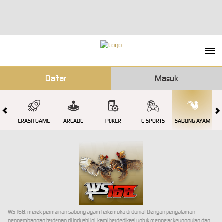
Daftar
Masuk
AGA
CRASH GAME
ARCADE
POKER
E-SPORTS
SABUNG AYAM
WS168, merek permainan sabung ayam terkemuka di dunia! Dengan pengalaman
pengembangan terdepan di industri ini, kami berdedikasi untuk mengejar keunggulan dan