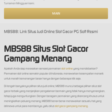
Turnamen Mingguan kami.
MAIN
MBS88: Link Situs Judi Online Slot Gacor PG Soft Resmi
MBS88 Situs Slot Gacor
Gampang Menang
Apakah Anda siap merasakan sensasi permainan
slot online
yang mendebarkan?
Permainan slot online semakin populer di Indonesia, menawarkan kesempatan menarik
untuk meraih kemenangan besar hanya dengan beberapa klik saja.
Di tengah banyaknya pilihan situs judi online, MBS88 muncul sebagai pilihan situs slot
gacor terbaik yang menjanjikan pengalaman bermain yang tidak hanya menyenangkan,
tetapi juga menguntungkan. Dengan beragam permainan yang dirancang khusus untuk
meningkatkan peluang menang, MBS88 benar-benar menawarkan sesuatu hal yang
istimewa untuk para membernya, yaitu situs
slot gacor gampang menang
.