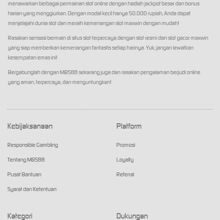
menawarkan berbagai permainan slot online dengan hadiah jackpot besar dan bonus
harian yang menggiurkan. Dengan modal kecil hanya 50.000 rupiah, Anda dapat
menjelajahi dunia slot dan meraih kemenangan slot maxwin dengan mudah!
Rasakan sensasi bermain di situs slot terpercaya dengan slot resmi dan slot gacor maxwin
yang siap memberikan kemenangan fantastis setiap harinya. Yuk, jangan lewatkan
kesempatan emas ini!
Bergabunglah dengan MBS88 sekarang juga dan rasakan pengalaman berjudi online
yang aman, terpercaya, dan menguntungkan!
Kebijaksanaan
Platform
Responsible Gambling
Promosi
Tentang MBS88
Loyalty
Pusat Bantuan
Referral
Syarat dan Ketentuan
Kategori
Dukungan