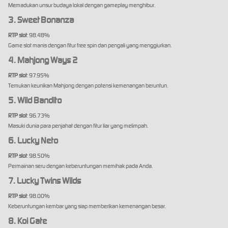
Memadukan unsur budaya lokal dengan gameplay menghibur.
3. Sweet Bonanza
RTP slot
: 98.48%
Game slot manis dengan fitur free spin dan pengali yang menggiurkan.
4. Mahjong Ways 2
RTP slot
: 97.95%
Temukan keunikan Mahjong dengan potensi kemenangan beruntun.
5. Wild Bandito
RTP slot
: 96.73%
Masuki dunia para penjahat dengan fitur liar yang melimpah.
6. Lucky Neto
RTP slot
: 98.50%
Permainan seru dengan keberuntungan memihak pada Anda.
7. Lucky Twins Wilds
RTP slot
: 98.00%
Keberuntungan kembar yang siap memberikan kemenangan besar.
8. Koi Gate