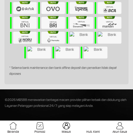
* Selama bank maintenance dan bank offline deposit dan penarikan tidak dapat
diproses
©2026 MBS88 menawarkan berbagai macam provider pilihan terbaik dan didukung oleh
Layanan Pelanggan profesional 24/7 yang siap melayani Anda.
Beranda
Promosi
Masuk
Hub. Kami
Akun Saya