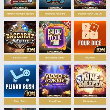
Vietnam Rock Paper Scissors
Kingmaker Pok Deng
Thai Fish Prawn Crab GO!
Baccarat: Multi
Bai Cao Mystic Four
Four Dice
Plinko Rush
Video Poker
Minesweeper