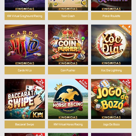
KM Virtual Greyhound Racing
Toon Crash
Poker Roulette
Cards Hi Lo
Coin Pusher
Xoc Dia Lightning
Baccarat: Swipe
KM Virtual Horse Racing
Jogo De Bozo