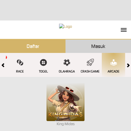
Daftar
Masuk
SINO
RACE
TOGEL
OLAHRAGA
CRASH GAME
ARCADE
King Midas