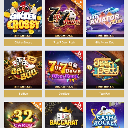
Chicken Crossy
7 Up 7 Down Rush
Elite Aviator Club
Bai Buu
Dice Duet
Teen Patti