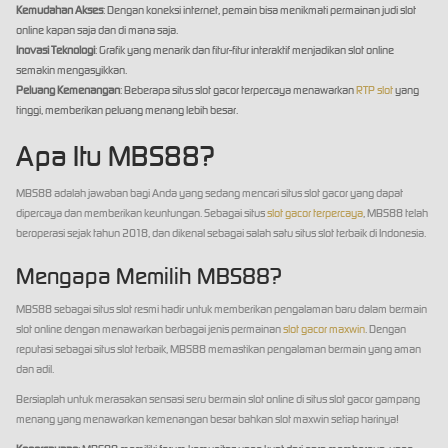
Kemudahan Akses
: Dengan koneksi internet, pemain bisa menikmati permainan judi slot
online kapan saja dan di mana saja.
Inovasi Teknologi
: Grafik yang menarik dan fitur-fitur interaktif menjadikan slot online
semakin mengasyikkan.
Peluang Kemenangan
: Beberapa situs slot gacor terpercaya menawarkan
RTP slot
yang
tinggi, memberikan peluang menang lebih besar.
Apa Itu MBS88?
MBS88 adalah jawaban bagi Anda yang sedang mencari situs slot gacor yang dapat
dipercaya dan memberikan keuntungan. Sebagai situs
slot gacor terpercaya
, MBS88 telah
beroperasi sejak tahun 2018, dan dikenal sebagai salah satu situs slot terbaik di Indonesia.
Mengapa Memilih MBS88?
MBS88 sebagai situs slot resmi hadir untuk memberikan pengalaman baru dalam bermain
slot online dengan menawarkan berbagai jenis permainan
slot gacor maxwin
. Dengan
reputasi sebagai situs slot terbaik, MBS88 memastikan pengalaman bermain yang aman
dan adil.
Bersiaplah untuk merasakan sensasi seru bermain slot online di situs slot gacor gampang
menang yang menawarkan kemenangan besar bahkan slot maxwin setiap harinya!