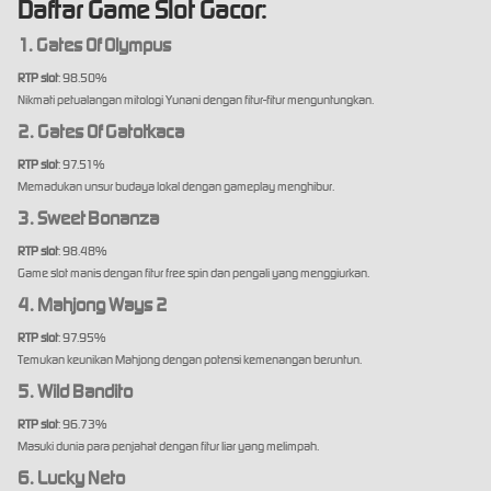
Daftar Game Slot Gacor:
1. Gates Of Olympus
RTP slot
: 98.50%
Nikmati petualangan mitologi Yunani dengan fitur-fitur menguntungkan.
2. Gates Of Gatotkaca
RTP slot
: 97.51%
Memadukan unsur budaya lokal dengan gameplay menghibur.
3. Sweet Bonanza
RTP slot
: 98.48%
Game slot manis dengan fitur free spin dan pengali yang menggiurkan.
4. Mahjong Ways 2
RTP slot
: 97.95%
Temukan keunikan Mahjong dengan potensi kemenangan beruntun.
5. Wild Bandito
RTP slot
: 96.73%
Masuki dunia para penjahat dengan fitur liar yang melimpah.
6. Lucky Neto