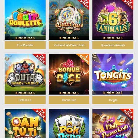
Fruit Roulette
Vietnam Fish Prawn Crab
Burmese 6 Animals
Dota Hi-Lo
Bonus Dice
Tongits