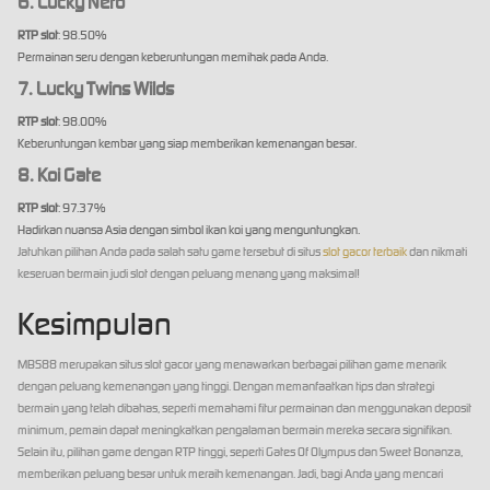
6. Lucky Neto
RTP slot
: 98.50%
Permainan seru dengan keberuntungan memihak pada Anda.
7. Lucky Twins Wilds
RTP slot
: 98.00%
Keberuntungan kembar yang siap memberikan kemenangan besar.
8. Koi Gate
RTP slot
: 97.37%
Hadirkan nuansa Asia dengan simbol ikan koi yang menguntungkan.
Jatuhkan pilihan Anda pada salah satu game tersebut di situs
slot gacor terbaik
dan nikmati
keseruan bermain judi slot dengan peluang menang yang maksimal!
Kesimpulan
MBS88 merupakan situs slot gacor yang menawarkan berbagai pilihan game menarik
dengan peluang kemenangan yang tinggi. Dengan memanfaatkan tips dan strategi
bermain yang telah dibahas, seperti memahami fitur permainan dan menggunakan deposit
minimum, pemain dapat meningkatkan pengalaman bermain mereka secara signifikan.
Selain itu, pilihan game dengan RTP tinggi, seperti Gates Of Olympus dan Sweet Bonanza,
memberikan peluang besar untuk meraih kemenangan. Jadi, bagi Anda yang mencari