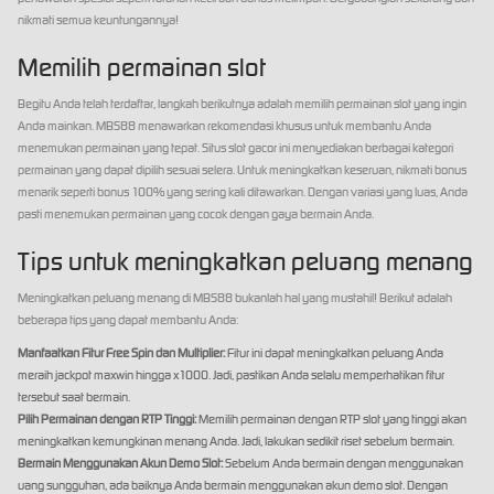
nikmati semua keuntungannya!
Memilih permainan slot
Begitu Anda telah terdaftar, langkah berikutnya adalah memilih permainan slot yang ingin
Anda mainkan. MBS88 menawarkan rekomendasi khusus untuk membantu Anda
menemukan permainan yang tepat. Situs slot gacor ini menyediakan berbagai kategori
permainan yang dapat dipilih sesuai selera. Untuk meningkatkan keseruan, nikmati bonus
menarik seperti bonus 100% yang sering kali ditawarkan. Dengan variasi yang luas, Anda
pasti menemukan permainan yang cocok dengan gaya bermain Anda.
Tips untuk meningkatkan peluang menang
Meningkatkan peluang menang di MBS88 bukanlah hal yang mustahil! Berikut adalah
beberapa tips yang dapat membantu Anda:
Manfaatkan Fitur Free Spin dan Multiplier:
Fitur ini dapat meningkatkan peluang Anda
meraih jackpot maxwin hingga x1000. Jadi, pastikan Anda selalu memperhatikan fitur
tersebut saat bermain.
Pilih Permainan dengan RTP Tinggi:
Memilih permainan dengan RTP slot yang tinggi akan
meningkatkan kemungkinan menang Anda. Jadi, lakukan sedikit riset sebelum bermain.
Bermain Menggunakan Akun Demo Slot:
Sebelum Anda bermain dengan menggunakan
uang sungguhan, ada baiknya Anda bermain menggunakan akun demo slot. Dengan