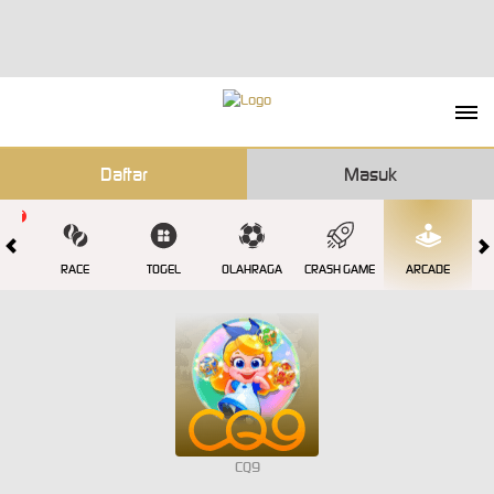
Daftar
Masuk
SINO
RACE
TOGEL
OLAHRAGA
CRASH GAME
ARCADE
CQ9