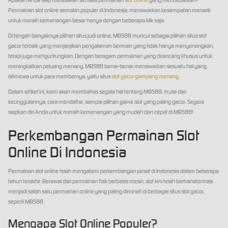
Permainan slot online semakin populer di Indonesia, menawarkan kesempatan menarik
untuk meraih kemenangan besar hanya dengan beberapa klik saja.
Di tengah banyaknya pilihan situs judi online, MBS88 muncul sebagai pilihan situs slot
gacor terbaik yang menjanjikan pengalaman bermain yang tidak hanya menyenangkan,
tetapi juga menguntungkan. Dengan beragam permainan yang dirancang khusus untuk
meningkatkan peluang menang, MBS88 benar-benar menawarkan sesuatu hal yang
istimewa untuk para membernya, yaitu situs
slot gacor gampang menang
.
Dalam artikel ini, kami akan membahas segala hal tentang MBS88, mulai dari
keunggulannya, cara mendaftar, sampai pilihan game slot yang paling gacor. Segera
siapkan diri Anda untuk meraih kemenangan yang mudah dan cepat di MBS88!
Perkembangan Permainan Slot
Online Di Indonesia
Permainan slot online telah mengalami perkembangan pesat di Indonesia dalam beberapa
tahun terakhir. Berawal dari permainan fisik berbasis mesin, slot kini telah bertransformasi
menjadi salah satu permainan online yang paling diminati di berbagai situs slot gacor,
seperti MBS88.
Mengapa Slot Online Populer?