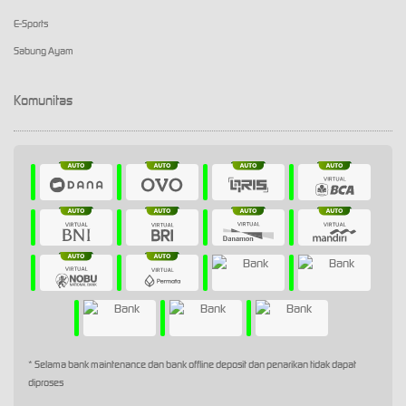
E-Sports
Sabung Ayam
Komunitas
* Selama bank maintenance dan bank offline deposit dan penarikan tidak dapat
diproses