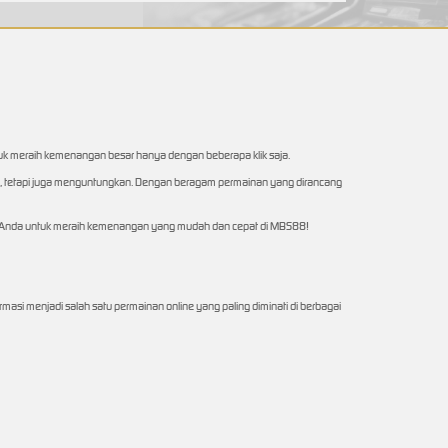
uk meraih kemenangan besar hanya dengan beberapa klik saja.
kan, tetapi juga menguntungkan. Dengan beragam permainan yang dirancang
 diri Anda untuk meraih kemenangan yang mudah dan cepat di MBS88!
rmasi menjadi salah satu permainan online yang paling diminati di berbagai