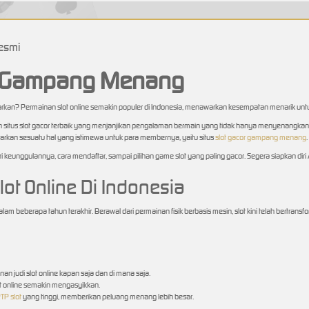
Resmi
or Gampang Menang
an? Permainan slot online semakin populer di Indonesia, menawarkan kesempatan menarik unt
ihan situs slot gacor terbaik yang menjanjikan pengalaman bermain yang tidak hanya menyenang
an sesuatu hal yang istimewa untuk para membernya, yaitu situs
slot gacor gampang menang
.
ari keunggulannya, cara mendaftar, sampai pilihan game slot yang paling gacor. Segera siapkan
t Online Di Indonesia
m beberapa tahun terakhir. Berawal dari permainan fisik berbasis mesin, slot kini telah bertransfo
an judi slot online kapan saja dan di mana saja.
slot online semakin mengasyikkan.
TP slot
yang tinggi, memberikan peluang menang lebih besar.