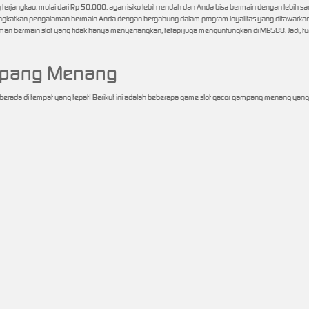
rjangkau, mulai dari Rp 50.000, agar risiko lebih rendah dan Anda bisa bermain dengan lebih san
gkatkan pengalaman bermain Anda dengan bergabung dalam program loyalitas yang ditawarkan
aman bermain slot yang tidak hanya menyenangkan, tetapi juga menguntungkan di MBS88. Jadi
ampang Menang
berada di tempat yang tepat! Berikut ini adalah beberapa game slot gacor gampang menang yan