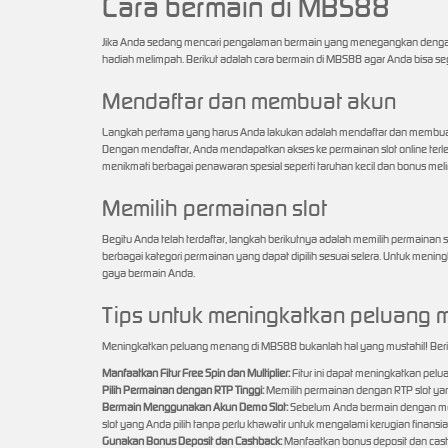
Cara bermain di MBS88
Jika Anda sedang mencari pengalaman bermain yang menegangkan dengan p
hadiah melimpah. Berikut adalah cara bermain di MBS88 agar Anda bisa 
Mendaftar dan membuat akun
Langkah pertama yang harus Anda lakukan adalah mendaftar dan membuat a
Dengan mendaftar, Anda mendapatkan akses ke permainan slot online terle
menikmati berbagai penawaran spesial seperti taruhan kecil dan bonus m
Memilih permainan slot
Begitu Anda telah terdaftar, langkah berikutnya adalah memilih permain
berbagai kategori permainan yang dapat dipilih sesuai selera. Untuk meni
gaya bermain Anda.
Tips untuk meningkatkan peluang
Meningkatkan peluang menang di MBS88 bukanlah hal yang mustahil! Beri
Manfaatkan Fitur Free Spin dan Multiplier:
Fitur ini dapat meningkatkan pelu
Pilih Permainan dengan RTP Tinggi:
Memilih permainan dengan RTP slot yang
Bermain Menggunakan Akun Demo Slot:
Sebelum Anda bermain dengan me
slot yang Anda pilih tanpa perlu khawatir untuk mengalami kerugian finansial
Gunakan Bonus Deposit dan Cashback:
Manfaatkan bonus deposit dan cashb