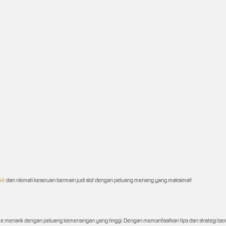
aik
dan nikmati keseruan bermain judi slot dengan peluang menang yang maksimal!
 menarik dengan peluang kemenangan yang tinggi. Dengan memanfaatkan tips dan strategi berm