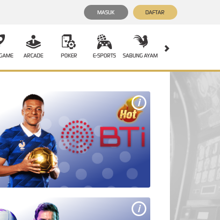
MASUK
DAFTAR
 GAME
ARCADE
POKER
E-SPORTS
SABUNG AYAM
PROMOSI
i
i