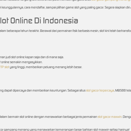
ari keunggulannya, cara mendaftar, sampai pilihan game slot yang paling gacor. Segera siapkan
t Online Di Indonesia
m beberapa tahun terakhir. Berawal dari permainan fisik berbasis mesin, slot kini telah bertransfo
an judi slot online kapan saja dan di mana saja.
slot online semakin mengasyikkan.
TP slot
yang tinggi, memberikan peluang menang lebih besar.
ang dapat dipercaya dan memberikan keuntungan. Sebagai situs
slot gacor terpercaya
, MBS88 tela
dalam bermain slot online dengan menawarkan berbagai jenis permainan
slot gacor maxwin
. Deng
ot gacor gampang menang yang menawarkan kemenangan besar bahkan slot maxwin setiap harinya!