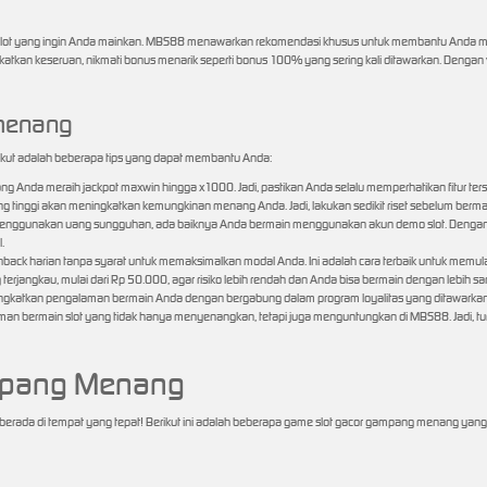
an slot yang ingin Anda mainkan. MBS88 menawarkan rekomendasi khusus untuk membantu Anda me
ngkatkan keseruan, nikmati bonus menarik seperti bonus 100% yang sering kali ditawarkan. Deng
 menang
kut adalah beberapa tips yang dapat membantu Anda:
ang Anda meraih jackpot maxwin hingga x1000. Jadi, pastikan Anda selalu memperhatikan fitur ter
 tinggi akan meningkatkan kemungkinan menang Anda. Jadi, lakukan sedikit riset sebelum berma
nggunakan uang sungguhan, ada baiknya Anda bermain menggunakan akun demo slot. Dengan 
.
ack harian tanpa syarat untuk memaksimalkan modal Anda. Ini adalah cara terbaik untuk memul
rjangkau, mulai dari Rp 50.000, agar risiko lebih rendah dan Anda bisa bermain dengan lebih san
gkatkan pengalaman bermain Anda dengan bergabung dalam program loyalitas yang ditawarkan
aman bermain slot yang tidak hanya menyenangkan, tetapi juga menguntungkan di MBS88. Jadi
ampang Menang
berada di tempat yang tepat! Berikut ini adalah beberapa game slot gacor gampang menang yan