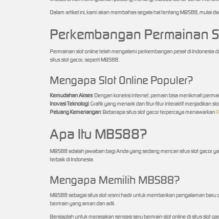
Dalam artikel ini, kami akan membahas segala hal tentang MBS88, mulai d
Perkembangan Permainan Slo
Permainan slot online telah mengalami perkembangan pesat di Indonesia dala
situs slot gacor, seperti MBS88.
Mengapa Slot Online Populer?
Kemudahan Akses
: Dengan koneksi internet, pemain bisa menikmati permain
Inovasi Teknologi
: Grafik yang menarik dan fitur-fitur interaktif menjadikan 
Peluang Kemenangan
: Beberapa situs slot gacor terpercaya menawarkan
R
Apa Itu MBS88?
MBS88 adalah jawaban bagi Anda yang sedang mencari situs slot gacor y
terbaik di Indonesia.
Mengapa Memilih MBS88?
MBS88 sebagai situs slot resmi hadir untuk memberikan pengalaman baru 
bermain yang aman dan adil.
Bersiaplah untuk merasakan sensasi seru bermain slot online di situs sl