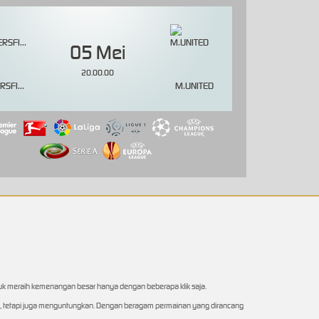
05 Mei
20.00.00
SFI...
M.UNITED
uk meraih kemenangan besar hanya dengan beberapa klik saja.
kan, tetapi juga menguntungkan. Dengan beragam permainan yang dirancang