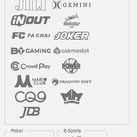
Poker
E-Sports