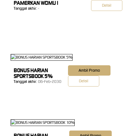
PAMERKAN WDMU !
Detail
Tanggal akhir:
-
BONUS HARIAN
Ambil Promo
SPORTSBOOK 5%
Detail
Tanggal akhir:
06-Feb-2030
BONUS HARIAN
Ambil Promo