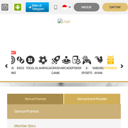
Main di
MASUK
DAFTAR
Telegram
LOTS
LIVE
RACE
TOGEL
OLAHRAGA
CRASH
ARCADE
POKER
E-
SABUNG
PROMOSI
CASINO
GAME
SPORTS
AYAM
Semua Promosi
Semua Event Provider
Semua Promosi
Member Baru