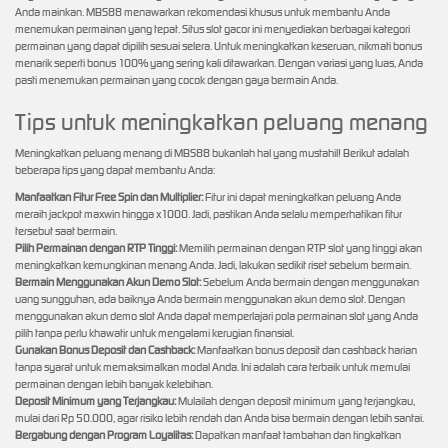
Anda mainkan. MBS88 menawarkan rekomendasi khusus untuk membantu Anda
menemukan permainan yang tepat. Situs slot gacor ini menyediakan berbagai kategori
permainan yang dapat dipilih sesuai selera. Untuk meningkatkan keseruan, nikmati bonus
menarik seperti bonus 100% yang sering kali ditawarkan. Dengan variasi yang luas, Anda
pasti menemukan permainan yang cocok dengan gaya bermain Anda.
Tips untuk meningkatkan peluang menang
Meningkatkan peluang menang di MBS88 bukanlah hal yang mustahil! Berikut adalah
beberapa tips yang dapat membantu Anda:
Manfaatkan Fitur Free Spin dan Multiplier:
Fitur ini dapat meningkatkan peluang Anda
meraih jackpot maxwin hingga x1000. Jadi, pastikan Anda selalu memperhatikan fitur
tersebut saat bermain.
Pilih Permainan dengan RTP Tinggi:
Memilih permainan dengan RTP slot yang tinggi akan
meningkatkan kemungkinan menang Anda. Jadi, lakukan sedikit riset sebelum bermain.
Bermain Menggunakan Akun Demo Slot:
Sebelum Anda bermain dengan menggunakan
uang sungguhan, ada baiknya Anda bermain menggunakan akun demo slot. Dengan
menggunakan akun demo slot Anda dapat memperlajari pola permainan slot yang Anda
pilih tanpa perlu khawatir untuk mengalami kerugian finansial.
Gunakan Bonus Deposit dan Cashback:
Manfaatkan bonus deposit dan cashback harian
tanpa syarat untuk memaksimalkan modal Anda. Ini adalah cara terbaik untuk memulai
permainan dengan lebih banyak kelebihan.
Deposit Minimum yang Terjangkau:
Mulailah dengan deposit minimum yang terjangkau,
mulai dari Rp 50.000, agar risiko lebih rendah dan Anda bisa bermain dengan lebih santai.
Bergabung dengan Program Loyalitas:
Dapatkan manfaat tambahan dan tingkatkan