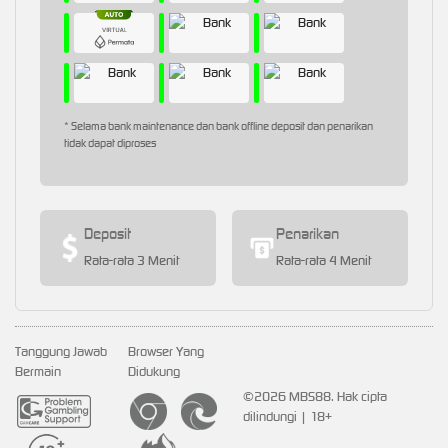
* Selama bank maintenance dan bank offline deposit dan penarikan
tidak dapat diproses
Deposit
Penarikan
Rata-rata 3 Menit
Rata-rata 4 Menit
Tanggung Jawab
Browser Yang
Bermain
Didukung
©2026 MBS88. Hak cipta
dilindungi | 18+