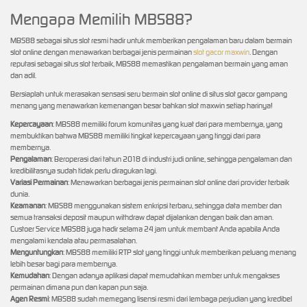
Mengapa Memilih MBS88?
MBS88 sebagai situs slot resmi hadir untuk memberikan pengalaman baru dalam bermain
slot online dengan menawarkan berbagai jenis permainan
slot gacor maxwin
. Dengan
reputasi sebagai situs slot terbaik, MBS88 memastikan pengalaman bermain yang aman
dan adil.
Bersiaplah untuk merasakan sensasi seru bermain slot online di situs slot gacor gampang
menang yang menawarkan kemenangan besar bahkan slot maxwin setiap harinya!
Kepercayaan
: MBS88 memiliki forum komunitas yang kuat dari para membernya, yang
membuktikan bahwa MBS88 memiliki tingkat kepercayaan yang tinggi dari para
membernya.
Pengalaman
: Beroperasi dari tahun 2018 di industri judi online, sehingga pengalaman dan
kredibilitasnya sudah tidak perlu diragukan lagi.
Variasi Permainan
: Menawarkan berbagai jenis permainan slot online dari provider terbaik
dunia.
Keamanan
: MBS88 menggunakan sistem enkripsi terbaru, sehingga data member dan
semua transaksi deposit maupun withdraw dapat dijalankan dengan baik dan aman.
Custoer Service MBS88 juga hadir selama 24 jam untuk membant Anda apabila Anda
mengalami kendala atau permasalahan.
Menguntungkan
: MBS88 memiliki RTP slot yang tinggi untuk memberikan peluang menang
lebih besar bagi para membernya.
Kemudahan
: Dengan adanya aplikasi dapat memudahkan member untuk mengakses
permainan dimana pun dan kapan pun saja.
Agen Resmi
: MBS88 sudah memegang lisensi resmi dari lembaga perjudian yang kredibel