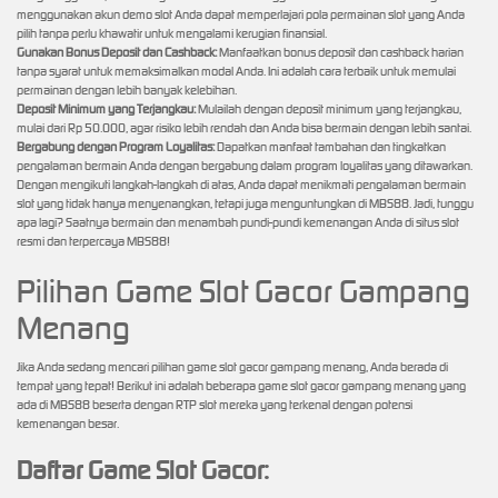
menggunakan akun demo slot Anda dapat memperlajari pola permainan slot yang Anda
pilih tanpa perlu khawatir untuk mengalami kerugian finansial.
Gunakan Bonus Deposit dan Cashback:
Manfaatkan bonus deposit dan cashback harian
tanpa syarat untuk memaksimalkan modal Anda. Ini adalah cara terbaik untuk memulai
permainan dengan lebih banyak kelebihan.
Deposit Minimum yang Terjangkau:
Mulailah dengan deposit minimum yang terjangkau,
mulai dari Rp 50.000, agar risiko lebih rendah dan Anda bisa bermain dengan lebih santai.
Bergabung dengan Program Loyalitas:
Dapatkan manfaat tambahan dan tingkatkan
pengalaman bermain Anda dengan bergabung dalam program loyalitas yang ditawarkan.
Dengan mengikuti langkah-langkah di atas, Anda dapat menikmati pengalaman bermain
slot yang tidak hanya menyenangkan, tetapi juga menguntungkan di MBS88. Jadi, tunggu
apa lagi? Saatnya bermain dan menambah pundi-pundi kemenangan Anda di situs slot
resmi dan terpercaya MBS88!
Pilihan Game Slot Gacor Gampang
Menang
Jika Anda sedang mencari pilihan game slot gacor gampang menang, Anda berada di
tempat yang tepat! Berikut ini adalah beberapa game slot gacor gampang menang yang
ada di MBS88 beserta dengan RTP slot mereka yang terkenal dengan potensi
kemenangan besar.
Daftar Game Slot Gacor: