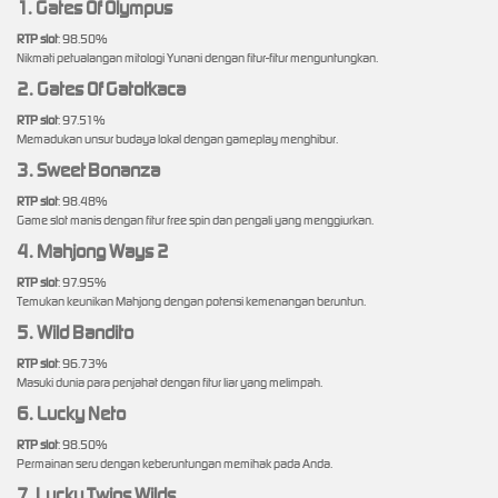
1. Gates Of Olympus
RTP slot
: 98.50%
Nikmati petualangan mitologi Yunani dengan fitur-fitur menguntungkan.
2. Gates Of Gatotkaca
RTP slot
: 97.51%
Memadukan unsur budaya lokal dengan gameplay menghibur.
3. Sweet Bonanza
RTP slot
: 98.48%
Game slot manis dengan fitur free spin dan pengali yang menggiurkan.
4. Mahjong Ways 2
RTP slot
: 97.95%
Temukan keunikan Mahjong dengan potensi kemenangan beruntun.
5. Wild Bandito
RTP slot
: 96.73%
Masuki dunia para penjahat dengan fitur liar yang melimpah.
6. Lucky Neto
RTP slot
: 98.50%
Permainan seru dengan keberuntungan memihak pada Anda.
7. Lucky Twins Wilds