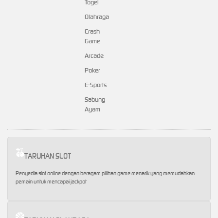
Togel
Olahraga
Crash
Game
Arcade
Poker
E-Sports
Sabung
Ayam
TARUHAN SLOT
Penyedia slot online dengan beragam pilihan game menarik yang memudahkan
pemain untuk mencapai jackpot