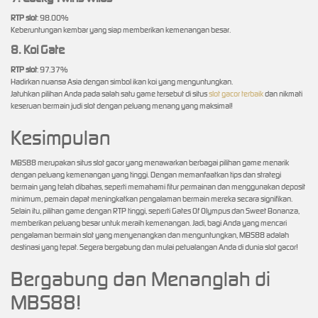
RTP slot
: 98.00%
Keberuntungan kembar yang siap memberikan kemenangan besar.
8. Koi Gate
RTP slot
: 97.37%
Hadirkan nuansa Asia dengan simbol ikan koi yang menguntungkan.
Jatuhkan pilihan Anda pada salah satu game tersebut di situs
slot gacor terbaik
dan nikmati
keseruan bermain judi slot dengan peluang menang yang maksimal!
Kesimpulan
MBS88 merupakan situs slot gacor yang menawarkan berbagai pilihan game menarik
dengan peluang kemenangan yang tinggi. Dengan memanfaatkan tips dan strategi
bermain yang telah dibahas, seperti memahami fitur permainan dan menggunakan deposit
minimum, pemain dapat meningkatkan pengalaman bermain mereka secara signifikan.
Selain itu, pilihan game dengan RTP tinggi, seperti Gates Of Olympus dan Sweet Bonanza,
memberikan peluang besar untuk meraih kemenangan. Jadi, bagi Anda yang mencari
pengalaman bermain slot yang menyenangkan dan menguntungkan, MBS88 adalah
destinasi yang tepat. Segera bergabung dan mulai petualangan Anda di dunia slot gacor!
Bergabung dan Menanglah di
MBS88!