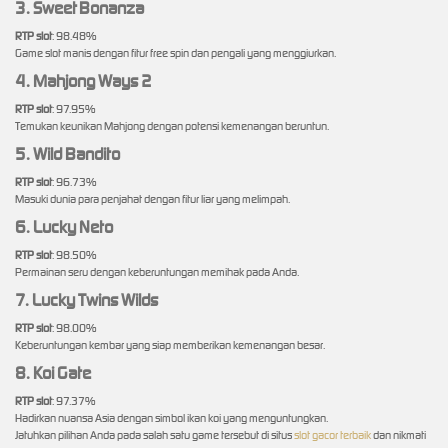
3. Sweet Bonanza
RTP slot
: 98.48%
Game slot manis dengan fitur free spin dan pengali yang menggiurkan.
4. Mahjong Ways 2
RTP slot
: 97.95%
Temukan keunikan Mahjong dengan potensi kemenangan beruntun.
5. Wild Bandito
RTP slot
: 96.73%
Masuki dunia para penjahat dengan fitur liar yang melimpah.
6. Lucky Neto
RTP slot
: 98.50%
Permainan seru dengan keberuntungan memihak pada Anda.
7. Lucky Twins Wilds
RTP slot
: 98.00%
Keberuntungan kembar yang siap memberikan kemenangan besar.
8. Koi Gate
RTP slot
: 97.37%
Hadirkan nuansa Asia dengan simbol ikan koi yang menguntungkan.
Jatuhkan pilihan Anda pada salah satu game tersebut di situs
slot gacor terbaik
dan nikmati