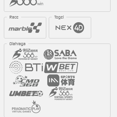
Race
Togel
Olahraga