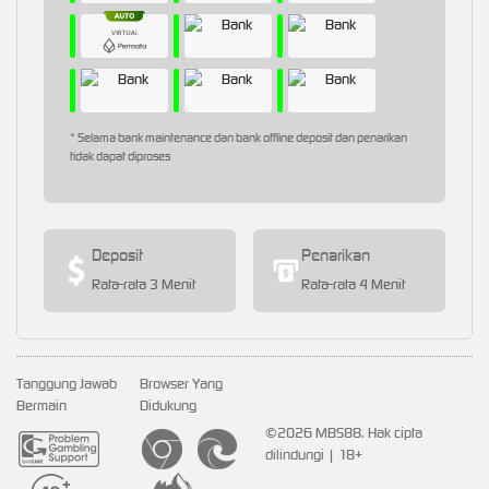
* Selama bank maintenance dan bank offline deposit dan penarikan
tidak dapat diproses
Deposit
Penarikan
Rata-rata 3 Menit
Rata-rata 4 Menit
Tanggung Jawab
Browser Yang
Bermain
Didukung
©2026 MBS88. Hak cipta
dilindungi | 18+