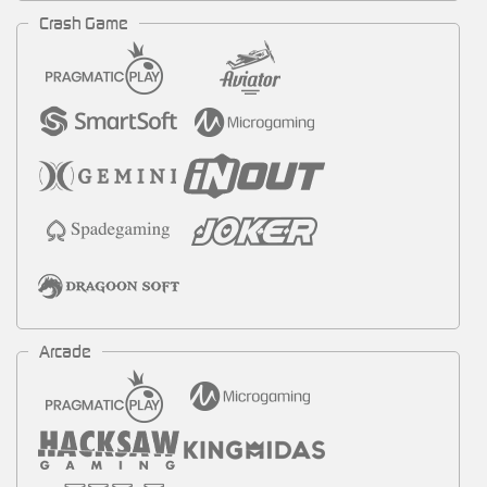
Crash Game
Arcade