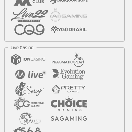
Live Casino