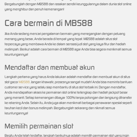
Bergabunglah dengan MBS88 dan rasakan sendiri keunggulannya dalam dunia slot online
yang menghibur dan penuh kemenangan!
Cara bermain di MBS88
Jika Anda sedang mencari pengalaman bermain yang menegangkan dengan peluang
menang yang besar, Anda berada di tempat yang tepat. MBS88 adalah situs slot
terpercaya yang membawa Anda ke dalam sensasi judi slot yang kaya fitur dan hadiah
melimpah. Berikut adalah cara bermain di MBS88 agar Anda bisa segera menikmati semua
keuntungannya!
Mendaftar dan membuat akun
Langkah pertama yang harus Anda lakukan adalah mendaftar dan membuat akun di situs
slot gacor
MBS88
. Jangan khawatir, prosesnya sangat mudah! Anda bisa meminta bantuan
customer service yang selalu siap membantu di situs slot terbaik ini. Dengan mendaftar,
Anda mendapatkan akses ke permainan slot online terlengkap dan hadiah jackpot besar
yang menanti. Setiap kemenangan dibayar 100% tanpa potongan dan langsung ditransfer
ke rekening Anda. Selain itu, Anda juga akan menikmati berbagai penawaran spesial seperti
taruhan kecil dan bonus melimpah. Bergabunglah sekarang dan nikmati semua
keuntungannya!
Memilih permainan slot
Begitu Anda telah terdaftar, langkah berikutnya adalah memilih permainan slot yang ingin