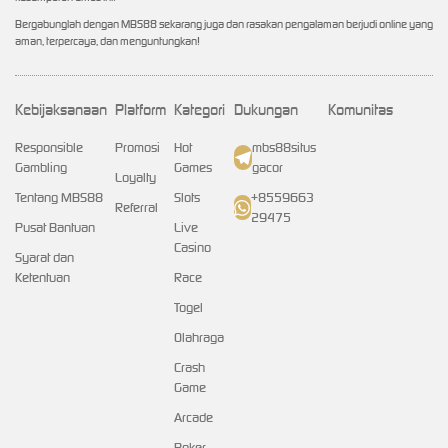
Bergabunglah dengan MBS88 sekarang juga dan rasakan pengalaman berjudi online yang
aman, terpercaya, dan menguntungkan!
Kebijaksanaan
Platform
Kategori
Dukungan
Komunitas
Responsible
Promosi
Hot
mbs88situs
Gambling
Games
gacor
Loyalty
Tentang MBS88
Slots
+8559663
Referral
29475
Pusat Bantuan
Live
Casino
Syarat dan
Ketentuan
Race
Togel
Olahraga
Crash
Game
Arcade
Poker