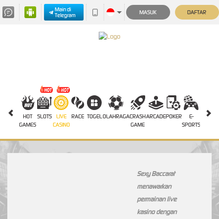
Main di
MASUK
DAFTAR
Telegram
HOT
SLOTS
LIVE
RACE
TOGEL
OLAHRAGA
CRASH
ARCADE
POKER
E-
SABUN
GAMES
CASINO
GAME
SPORTS
AYAM
Sexy Baccarat
menawarkan
permainan live
kasino dengan