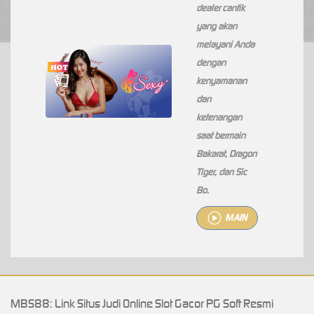
dealer cantik
yang akan
melayani Anda
dengan
kenyamanan
dan
ketenangan
saat bermain
Bakarat, Dragon
Tiger, dan Sic
Bo.
MAIN
MBS88: Link Situs Judi Online Slot Gacor PG Soft Resmi