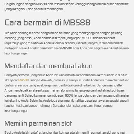
Bergabunglah dengan MBS88 dan rasakan sendiri keunggulannya dalam dunia slot online
yang menghibur dan penuh kemenangan!
Cara bermain di MBS88
Jika Anda sedang mencari pengalaman bermain yang menegangkan dengan peluang
menang yang besar, Anda berada di tempat yang tepat. MBS88 adalah situs slot
terpercaya yang membawa Anda ke dalam sensasi judi slot yang kaya fitur dan hadiah
melimpah. Berikut adalah cara bermain di MBS88 agar Anda bisa segera menikmati semua
keuntungannya!
Mendaftar dan membuat akun
Langkah pertama yang harus Anda lakukan adalah mendaftar dan membuat akun di situs
slot gacor
MBS88
. Jangan khawatir, prosesnya sangat mudah! Anda bisa meminta bantuan
customer service yang selalu siap membantu di situs slot terbaik ini. Dengan mendaftar,
Anda mendapatkan akses ke permainan slot online terlengkap dan hadiah jackpot besar
yang menanti. Setiap kemenangan dibayar 100% tanpa potongan dan langsung ditransfer
ke rekening Anda. Selain itu, Anda juga akan menikmati berbagai penawaran spesial seperti
taruhan kecil dan bonus melimpah. Bergabunglah sekarang dan nikmati semua
keuntungannya!
Memilih permainan slot
Begitu Anda telah terdaftar, langkah berikutnya adalah memilih permainan slot yang ingin