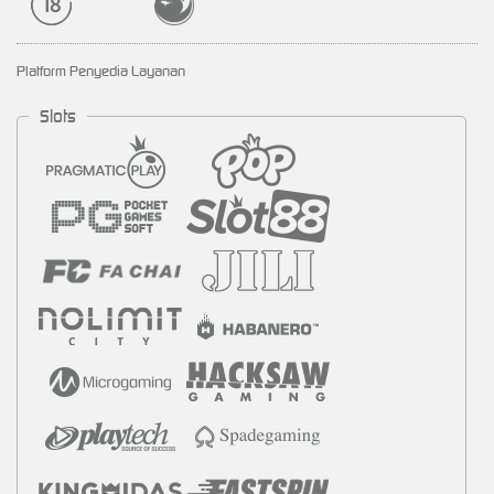
Platform Penyedia Layanan
Slots