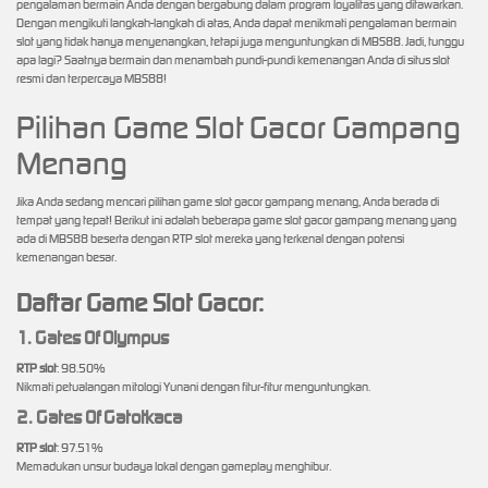
pengalaman bermain Anda dengan bergabung dalam program loyalitas yang ditawarkan.
Dengan mengikuti langkah-langkah di atas, Anda dapat menikmati pengalaman bermain
slot yang tidak hanya menyenangkan, tetapi juga menguntungkan di MBS88. Jadi, tunggu
apa lagi? Saatnya bermain dan menambah pundi-pundi kemenangan Anda di situs slot
resmi dan terpercaya MBS88!
Pilihan Game Slot Gacor Gampang
Menang
Jika Anda sedang mencari pilihan game slot gacor gampang menang, Anda berada di
tempat yang tepat! Berikut ini adalah beberapa game slot gacor gampang menang yang
ada di MBS88 beserta dengan RTP slot mereka yang terkenal dengan potensi
kemenangan besar.
Daftar Game Slot Gacor:
1. Gates Of Olympus
RTP slot
: 98.50%
Nikmati petualangan mitologi Yunani dengan fitur-fitur menguntungkan.
2. Gates Of Gatotkaca
RTP slot
: 97.51%
Memadukan unsur budaya lokal dengan gameplay menghibur.