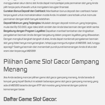
menggunakan akun demo slot Anda dapat memperlajari pola permainan slot yang Anda
pilih tanpa perlu khawatir untuk mengalami kerugian finansial.
Gunakan Bonus Deposit dan Cashback:
Manfaatkan bonus deposit dan cashback harian
tanpa syarat untuk memaksimalkan modal Anda. Ini adalah cara terbaik untuk memulai
permainan dengan lebih banyak kelebihan.
Deposit Minimum yang Terjangkau:
Mulailah dengan deposit minimum yang terjangkau,
mulai dari Rp 50.000, agar risiko lebih rendah dan Anda bisa bermain dengan lebih santai.
Bergabung dengan Program Loyalitas:
Dapatkan manfaat tambahan dan tingkatkan
pengalaman bermain Anda dengan bergabung dalam program loyalitas yang ditawarkan.
Dengan mengikuti langkah-langkah di atas, Anda dapat menikmati pengalaman bermain
slot yang tidak hanya menyenangkan, tetapi juga menguntungkan di MBS88. Jadi, tunggu
apa lagi? Saatnya bermain dan menambah pundi-pundi kemenangan Anda di situs slot
resmi dan terpercaya MBS88!
Pilihan Game Slot Gacor Gampang
Menang
Jika Anda sedang mencari pilihan game slot gacor gampang menang, Anda berada di
tempat yang tepat! Berikut ini adalah beberapa game slot gacor gampang menang yang
ada di MBS88 beserta dengan RTP slot mereka yang terkenal dengan potensi
kemenangan besar.
Daftar Game Slot Gacor: