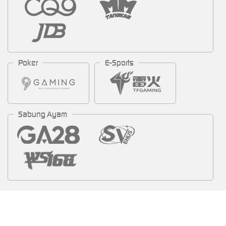
Poker
E-Sports
Sabung Ayam