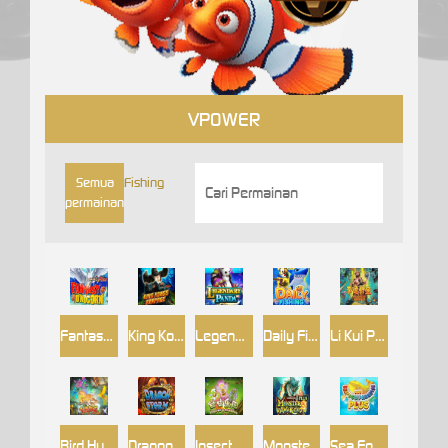
VPOWER
Semua
Fishing
permainan
Fantasy Unicorn
King Kong’s Rampage
Legendary Panda
Daily Fishing
Li Kui Pi Yu
Bird Hunter
Dragon Storm
Insect Paradise
Monster Awaken plus
Sea Food Paradise II Plus