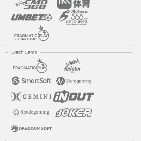
Crash Game