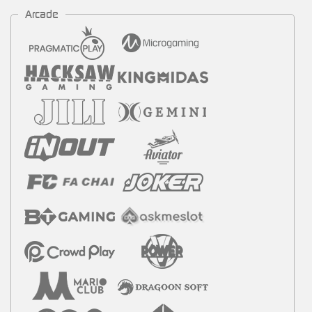
Arcade