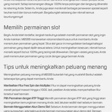
yang menanti. Setiap kemenangan dibayar 100% tanpa potongan dan langsung ditransfer
ke rekening Anda. Selain itu, Anda juga akan menikmati berbagai penawaran spesial seperti
taruhan kecil dan bonus melimpah. Bergabunglah sekarang dan nikmati semua
keuntungannya!
Memilih permainan slot
Begitu Anda telah terdaftar, langkah berikutnya adalah memilih permainan slot yang ingin
Anda mainkan. MBS88 menawarkan rekomendasi khusus untuk membantu Anda
menemukan permainan yang tepat. Situs slot gacor ini menyediakan berbagai kategori
permainan yang dapat dipilih sesuai selera. Untuk meningkatkan keseruan, nikmati bonus
menarik seperti bonus 100% yang sering kali ditawarkan. Dengan variasi yang luas, Anda
pasti menemukan permainan yang cocok dengan gaya bermain Anda.
Tips untuk meningkatkan peluang menang
Meningkatkan peluang menang di MBS88 bukanlah hal yang mustahil! Berikut adalah
beberapa tips yang dapat membantu Anda:
Manfaatkan Fitur Free Spin dan Multiplier:
Fitur ini dapat meningkatkan peluang Anda
meraih jackpot maxwin hingga x1000. Jadi, pastikan Anda selalu memperhatikan fitur
tersebut saat bermain.
Pilih Permainan dengan RTP Tinggi:
Memilih permainan dengan RTP slot yang tinggi akan
meningkatkan kemungkinan menang Anda. Jadi, lakukan sedikit riset sebelum bermain.
Bermain Menggunakan Akun Demo Slot:
Sebelum Anda bermain dengan menggunakan
uang sungguhan, ada baiknya Anda bermain menggunakan akun demo slot. Dengan