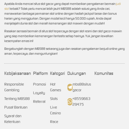
Apabila Anda mencari situs slot gacor yang dapat memberikan pengalaman bermain
judi
slot
terbaik? Tidak perlu mencari lebih jauh! MBS88 adalah solusi yang Anda cari,
menawarkan berbagai permainan slot online dengan hadiah jackpot besar dan bonus
harian yang menggiurkan. Dengan modal kecil hanya 50.000 rupiah, Anda dapat
menjelajahi dunia slot dan meraih kemenangan slot maxwin dengan mudah!
Rasakan sensasi bermain di situs slot terpercaya dengan slot resmi dan slot gacor maxwin
yang siap memberikan kemenangan fantastis setiap harinya. Yuk, jangan lewatkan
kesempatan emas ini!
Bergabunglah dengan MBS88 sekarang juga dan rasakan pengalaman berjudi online yang
aman, terpercaya, dan menguntungkan!
Kebijaksanaan
Platform
Kategori
Dukungan
Komunitas
Responsible
Promosi
Hot
mbs88situs
Gambling
Games
gacor
Loyalty
Tentang MBS88
Slots
+8559663
Referral
29475
Pusat Bantuan
Live
Casino
Syarat dan
Ketentuan
Race