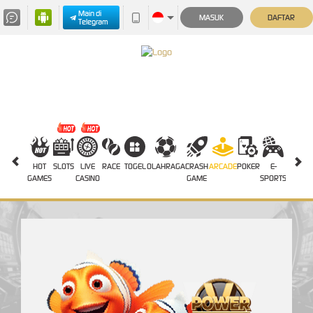
Main di
MASUK
DAFTAR
Telegram
HOT
SLOTS
LIVE
RACE
TOGEL
OLAHRAGA
CRASH
ARCADE
POKER
E-
SABUN
GAMES
CASINO
GAME
SPORTS
AYAM