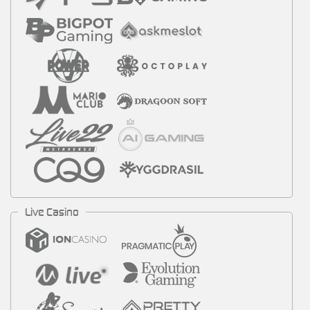
Live Casino