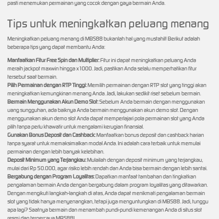
pasti menemukan permainan yang cocok dengan gaya bermain Anda.
Tips untuk meningkatkan peluang menang
Meningkatkan peluang menang di MBS88 bukanlah hal yang mustahil! Berikut adalah
beberapa tips yang dapat membantu Anda:
Manfaatkan Fitur Free Spin dan Multiplier:
Fitur ini dapat meningkatkan peluang Anda
meraih jackpot maxwin hingga x1000. Jadi, pastikan Anda selalu memperhatikan fitur
tersebut saat bermain.
Pilih Permainan dengan RTP Tinggi:
Memilih permainan dengan RTP slot yang tinggi akan
meningkatkan kemungkinan menang Anda. Jadi, lakukan sedikit riset sebelum bermain.
Bermain Menggunakan Akun Demo Slot:
Sebelum Anda bermain dengan menggunakan
uang sungguhan, ada baiknya Anda bermain menggunakan akun demo slot. Dengan
menggunakan akun demo slot Anda dapat memperlajari pola permainan slot yang Anda
pilih tanpa perlu khawatir untuk mengalami kerugian finansial.
Gunakan Bonus Deposit dan Cashback:
Manfaatkan bonus deposit dan cashback harian
tanpa syarat untuk memaksimalkan modal Anda. Ini adalah cara terbaik untuk memulai
permainan dengan lebih banyak kelebihan.
Deposit Minimum yang Terjangkau:
Mulailah dengan deposit minimum yang terjangkau,
mulai dari Rp 50.000, agar risiko lebih rendah dan Anda bisa bermain dengan lebih santai.
Bergabung dengan Program Loyalitas:
Dapatkan manfaat tambahan dan tingkatkan
pengalaman bermain Anda dengan bergabung dalam program loyalitas yang ditawarkan.
Dengan mengikuti langkah-langkah di atas, Anda dapat menikmati pengalaman bermain
slot yang tidak hanya menyenangkan, tetapi juga menguntungkan di MBS88. Jadi, tunggu
apa lagi? Saatnya bermain dan menambah pundi-pundi kemenangan Anda di situs slot
resmi dan terpercaya MBS88!