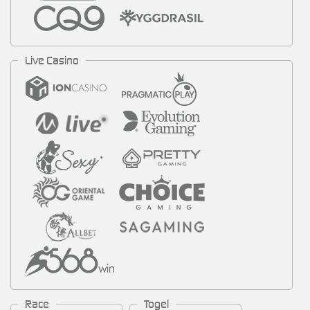
Live Casino
Race
Togel