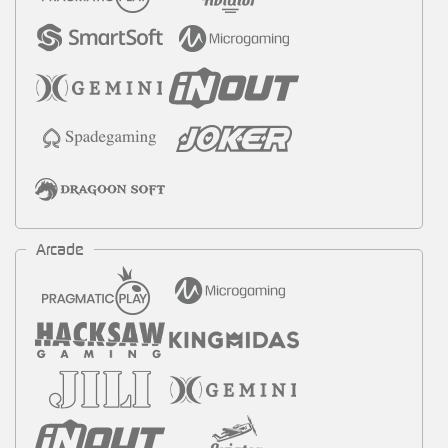
Arcade