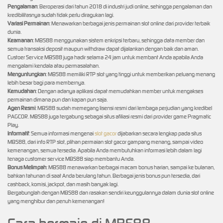
Pengalaman
: Beroperasi dari tahun 2018 di industri judi online, sehingga pengalaman dan
kredibilitasnya sudah tidak perlu diragukan lagi.
Variasi Permainan
: Menawarkan berbagai jenis permainan slot online dari provider terbaik
dunia.
Keamanan
: MBS88 menggunakan sistem enkripsi terbaru, sehingga data member dan
semua transaksi deposit maupun withdraw dapat dijalankan dengan baik dan aman.
Custoer Service MBS88 juga hadir selama 24 jam untuk membant Anda apabila Anda
mengalami kendala atau permasalahan.
Menguntungkan
: MBS88 memiliki RTP slot yang tinggi untuk memberikan peluang menang
lebih besar bagi para membernya.
Kemudahan
: Dengan adanya aplikasi dapat memudahkan member untuk mengakses
permainan dimana pun dan kapan pun saja.
Agen Resmi
: MBS88 sudah memegang lisensi resmi dari lembaga perjudian yang kredibel
PAGCOR. MBS88 juga tergabung sebagai situs afiliasi resmi dari provider game Pragmatic
Play.
Informatif
: Semua informasi mengenai
slot gacor
dijabarkan secara lengkap pada situs
MBS88, dari info RTP slot, plihan permaian slot gacor gampang menang, sampai video
kemenangan, semua tersedia. Apabila Anda membutuhkan informasi lebih dalam lagi
tenaga customer service MBS88 siap membantu Anda.
Bonus Melimpah
: MBS88 menawarkan berbagai macam bonus harian, sampai ke bulanan,
bahkan tahunan di saat Anda berulang tahun. Berbagai jenis bonus pun tersedia, dari
cashback, komisi, jackpot, dan masih banyak lagi.
Bergabunglah dengan MBS88 dan rasakan sendiri keunggulannya dalam dunia slot online
yang menghibur dan penuh kemenangan!