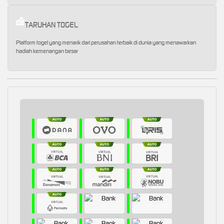
TARUHAN TOGEL
Platform togel yang menarik dari perusahan terbaik di dunia yang menawarkan
hadiah kemenangan besar