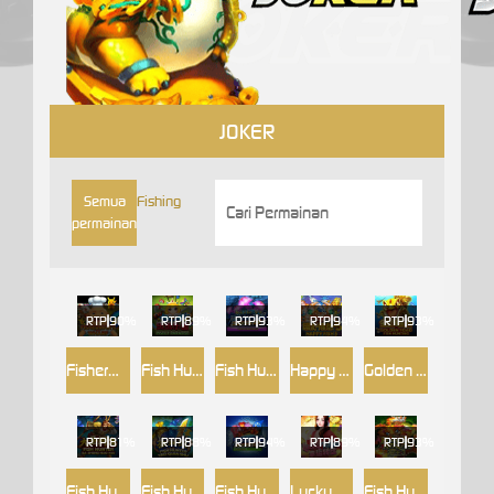
JOKER
Semua
Fishing
permainan
RTP
90%
RTP
89%
RTP
93%
RTP
94%
RTP
93%
Fisherman's Wharf
Fish Hunter Insect Paradise
Fish Hunter 2 EX-Pro
Happy Fish 5
Golden Toad Fish Hunting
RTP
81%
RTP
88%
RTP
94%
RTP
89%
RTP
93%
Fish Hunting: Da Sheng Nao Hai
Fish Hunting: Yao Qian Shu
Fish Hunter 2 EX-Novice
Lucky Wheel
Fish Hunter Monster Awaken