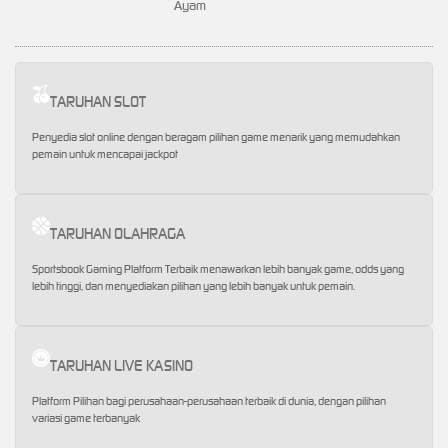
Ayam
TARUHAN SLOT
Penyedia slot online dengan beragam pilihan game menarik yang memudahkan
pemain untuk mencapai jackpot
TARUHAN OLAHRAGA
Sportsbook Gaming Platform Terbaik menawarkan lebih banyak game, odds yang
lebih tinggi, dan menyediakan pilihan yang lebih banyak untuk pemain.
TARUHAN LIVE KASINO
Platform Pilihan bagi perusahaan-perusahaan terbaik di dunia, dengan pilihan
variasi game terbanyak