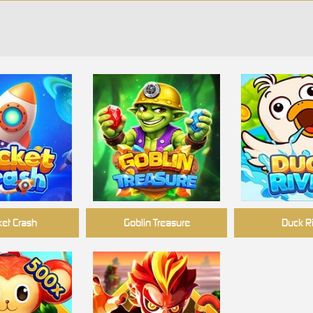
et Crash
Goblin Treasure
Duck R