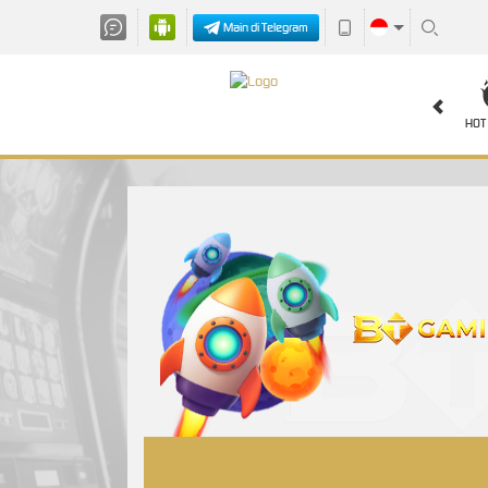
Main di Telegram
HOT