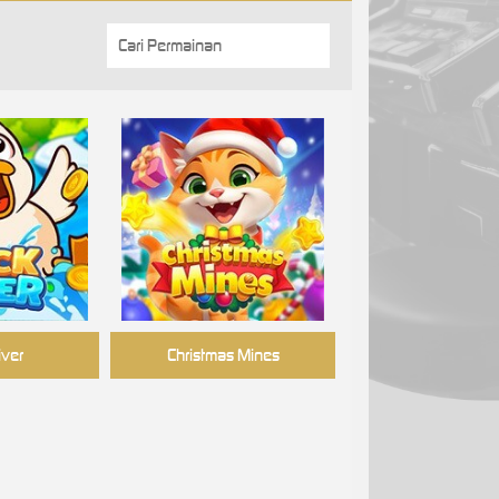
iver
Christmas Mines