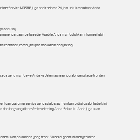
Custoer Service MBS88 juga hadir selama 24 jam untuk membant Anda
gmatic Play.
o kemenangan, semua tersedia. Apabila Anda membutuhkan informasi lebih
 cashback, komisi, jackpot, dan masih banyak lagi.
aya yang membawa Anda ke dalam sensasi judi slot yang kaya fitur dan
tuan customer service yang selalu siap membantu di situs slot terbaik ini.
an langsung ditransfer ke rekening Anda. Selain itu, Anda juga akan
nemukan permainan yang tepat. Situs slot gacor ini menyediakan