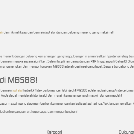
aik
dan nikmati keseruan bermain judi slot dengan peluang menang yang maksimal!
 menarik dengan peluang kemenangan yang tinggi. Dengan memanfaatkan tips dan strategi berm
ain mereka secara signifikan. Selain itu, pilihan game dengan RTP tinggi, seperti Gates Of O
 menyenangkan dan menguntungkan, MBS88 adalah destinasi yang tepat. Segera bergabung dan m
di MBS88!
n bermain
judi slot
terbaik? Tidak perlu mencari lebih jauh! MBS88 adalah solusi yang Anda cari, m
, Anda dapat menjelajahi dunia slot dan meraih kemenangan slot maxwin dengan mudah!
ot gacor maxwin yang siap memberikan kemenangan fantastis setiap harinya. Yuk, jangan lewatkan
di online yang aman, terpercaya, dan menguntungkan!
Kategori
Dukung