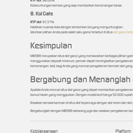
RTP slot
: 98.00%
Keberuntungan kembar yang siap memberikan kemenangan besar.
8. Koi Gate
RTP slot
: 97.37%
Hadirkan nuansa Asia dengan simbol ikan koi yang menguntungkan.
Jatuhkan pilihan Anda pada salah satu game tersebut di situs
slot gacor terb
Kesimpulan
MBS88 merupakan situs slot gacor yang menawarkan berbagai pilihan game
menggunakan deposit minimum, pemain dapat meningkatkan pengalaman berm
kemenangan. Jadi, bagi Anda yang mencari pengalaman bermain slot yang
Bergabung dan Menanglah 
Apabila Anda mencari situs slot gacor yang dapat memberikan pengalama
bonus harian yang menggiurkan. Dengan modal kecil hanya 50.000 rupiah
Rasakan sensasi bermain di situs slot terpercaya dengan slot resmi dan sl
Bergabunglah dengan MBS88 sekarang juga dan rasakan pengalaman berju
Kebijaksanaan
Platform