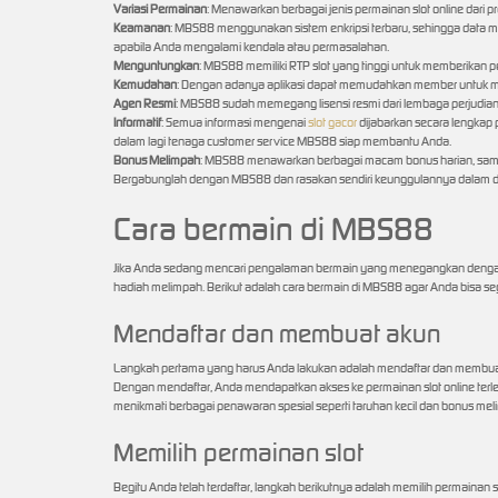
Variasi Permainan
: Menawarkan berbagai jenis permainan slot online dari pr
Keamanan
: MBS88 menggunakan sistem enkripsi terbaru, sehingga data 
apabila Anda mengalami kendala atau permasalahan.
Menguntungkan
: MBS88 memiliki RTP slot yang tinggi untuk memberikan 
Kemudahan
: Dengan adanya aplikasi dapat memudahkan member untuk m
Agen Resmi
: MBS88 sudah memegang lisensi resmi dari lembaga perjudian 
Informatif
: Semua informasi mengenai
slot gacor
dijabarkan secara lengkap 
dalam lagi tenaga customer service MBS88 siap membantu Anda.
Bonus Melimpah
: MBS88 menawarkan berbagai macam bonus harian, sampai k
Bergabunglah dengan MBS88 dan rasakan sendiri keunggulannya dalam d
Cara bermain di MBS88
Jika Anda sedang mencari pengalaman bermain yang menegangkan dengan p
hadiah melimpah. Berikut adalah cara bermain di MBS88 agar Anda bisa 
Mendaftar dan membuat akun
Langkah pertama yang harus Anda lakukan adalah mendaftar dan membuat a
Dengan mendaftar, Anda mendapatkan akses ke permainan slot online terle
menikmati berbagai penawaran spesial seperti taruhan kecil dan bonus m
Memilih permainan slot
Begitu Anda telah terdaftar, langkah berikutnya adalah memilih permain