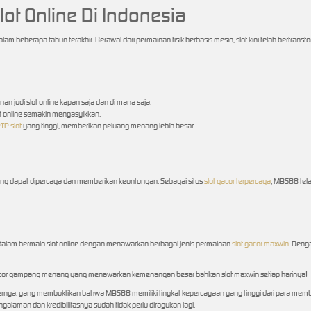
t Online Di Indonesia
m beberapa tahun terakhir. Berawal dari permainan fisik berbasis mesin, slot kini telah bertransfo
an judi slot online kapan saja dan di mana saja.
slot online semakin mengasyikkan.
TP slot
yang tinggi, memberikan peluang menang lebih besar.
ang dapat dipercaya dan memberikan keuntungan. Sebagai situs
slot gacor terpercaya
, MBS88 tela
dalam bermain slot online dengan menawarkan berbagai jenis permainan
slot gacor maxwin
. Deng
ot gacor gampang menang yang menawarkan kemenangan besar bahkan slot maxwin setiap harinya!
ernya, yang membuktikan bahwa MBS88 memiliki tingkat kepercayaan yang tinggi dari para mem
engalaman dan kredibilitasnya sudah tidak perlu diragukan lagi.