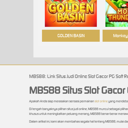
GOLDEN BASIN
Monkey 
MBS88: Link Situs Judi Online Slot Gacor PG Soft 
MBS88 Situs Slot Gac
Apakah Anda siap merasakan sensasi permainan
slot online
yang mendebark
Di tengah banyaknya pilihan situs judi online, MBS88 muncul sebagai pil
khusus untuk meningkatkan peluang menang, MBS88 benar-benar menawark
Dalam artikel ini, kami akan membahas segala hal tentang MBS88, mulai d