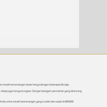
uk meraih kemenangan besar hanya dengan beberapa klik saja.
kan, tetapi juga menguntungkan. Dengan beragam permainan yang dirancang
 diri Anda untuk meraih kemenangan yang mudah dan cepat di MBS88!