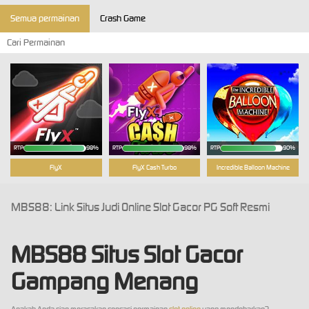
Semua permainan
Crash Game
RTP
98%
RTP
98%
RTP
90%
FlyX
FlyX Cash Turbo
Incredible Balloon Machine
MBS88: Link Situs Judi Online Slot Gacor PG Soft Resmi
MBS88 Situs Slot Gacor
Gampang Menang
Apakah Anda siap merasakan sensasi permainan
slot online
yang mendebarkan?