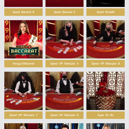
Speed_Baccarat_R
Speed_Baccarat_S
Speed_Roulette
Always 9 Baccarat
Speed_VIP_Blackjack_A
Speed_VIP_Blackjack_B
Speed_VIP_Blackjack_C
Speed_VIP_Blackjack_D
Super_Sic_Bo