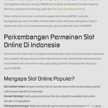
meningkatkan peluang menang, MBS88 benar-benar menawarkan sesuatu hal yang
istimewa untuk para membernya, yaitu situs
slot gacor gampang menang
.
Dalam artikel ini, kami akan membahas segala hal tentang MBS88, mulai dari
keunggulannya, cara mendaftar, sampai pilihan game slot yang paling gacor. Segera
siapkan diri Anda untuk meraih kemenangan yang mudah dan cepat di MBS88!
Perkembangan Permainan Slot
Online Di Indonesia
Permainan slot online telah mengalami perkembangan pesat di Indonesia dalam beberapa
tahun terakhir. Berawal dari permainan fisik berbasis mesin, slot kini telah bertransformasi
menjadi salah satu permainan online yang paling diminati di berbagai situs slot gacor,
seperti MBS88.
Mengapa Slot Online Populer?
Kemudahan Akses
: Dengan koneksi internet, pemain bisa menikmati permainan judi slot
online kapan saja dan di mana saja.
Inovasi Teknologi
: Grafik yang menarik dan fitur-fitur interaktif menjadikan slot online
semakin mengasyikkan.
Peluang Kemenangan
: Beberapa situs slot gacor terpercaya menawarkan
RTP slot
yang