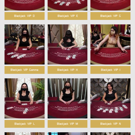
Blackjack_VIP_D
Blackjack_VIP_E
Blackjack_VIP_G
Blackjack_VIP_Gamma
Blackjack_VIP_H
Blackjack_VIP_I
Blackjack_VIP_L
Blackjack_VIP_M
Blackjack_VIP_N