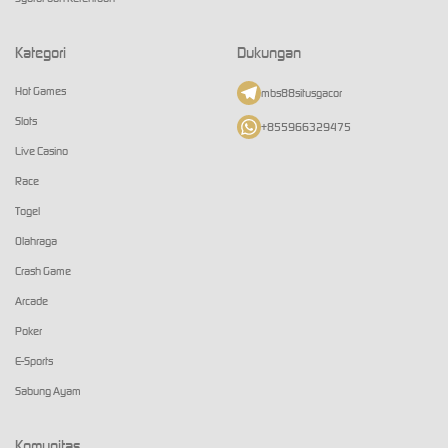
Kategori
Dukungan
Hot Games
mbs88situsgacor
Slots
+855966329475
Live Casino
Race
Togel
Olahraga
Crash Game
Arcade
Poker
E-Sports
Sabung Ayam
Komunitas