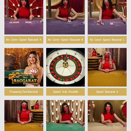
No_Comm_Speed_Baccarat_A
No_Comm_Speed_Baccarat_B
No_Comm_Speed_Baccarat_C
Prosperity Tree Baccarat
Speed_Auto_Roulette
Speed_Baccarat_A