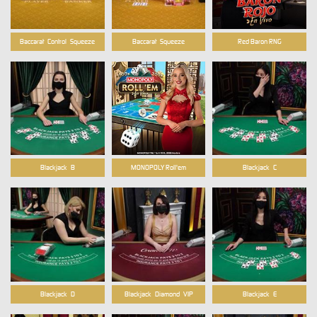
Baccarat_Control_Squeeze
Baccarat_Squeeze
Red Baron RNG
Blackjack_B
MONOPOLY Roll'em
Blackjack_C
Blackjack_D
Blackjack_Diamond_VIP
Blackjack_E