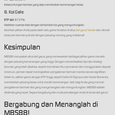
Keberuntungan kembar yang siap memberikan kemenangan besar.
8. Koi Gate
RTP slot
: 97.37%
Hadirkan nuansa Asia dengan simbol ikan koi yang menguntungkan.
Jatuhkan pilihan Anda pada salah satu game tersebut di situs
slot gacor terbaik
dan nikmati
keseruan bermain judi slot dengan peluang menang yang maksimal!
Kesimpulan
MBS88 merupakan situs slot gacor yang menawarkan berbagai pilihan game menarik
dengan peluang kemenangan yang tinggi. Dengan memanfaatkan tips dan strategi
bermain yang telah dibahas, seperti memahami fitur permainan dan menggunakan deposit
minimum, pemain dapat meningkatkan pengalaman bermain mereka secara signifikan.
Selain itu, pilihan game dengan RTP tinggi, seperti Gates Of Olympus dan Sweet Bonanza,
memberikan peluang besar untuk meraih kemenangan. Jadi, bagi Anda yang mencari
pengalaman bermain slot yang menyenangkan dan menguntungkan, MBS88 adalah
destinasi yang tepat. Segera bergabung dan mulai petualangan Anda di dunia slot gacor!
Bergabung dan Menanglah di
MBS88!