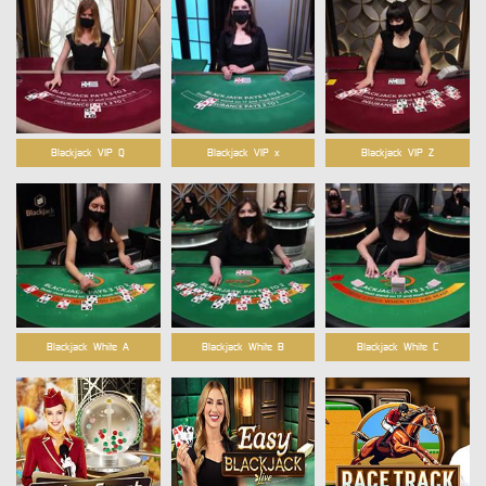
Blackjack_VIP_Q
Blackjack_VIP_x
Blackjack_VIP_Z
Blackjack_White_A
Blackjack_White_B
Blackjack_White_C