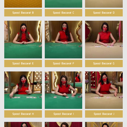
Speed_Baccarat_B
Speed_Baccarat_C
Speed_Baccarat_D
Speed_Baccarat_E
Speed_Baccarat_F
Speed_Baccarat_G
Speed_Baccarat_H
Speed_Baccarat_I
Speed_Baccarat_J