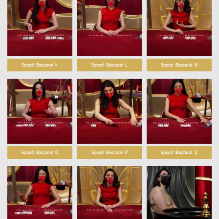
Speed_Baccarat_k
Speed_Baccarat_L
Speed_Baccarat_N
Speed_Baccarat_O
Speed_Baccarat_P
Speed_Baccarat_Q