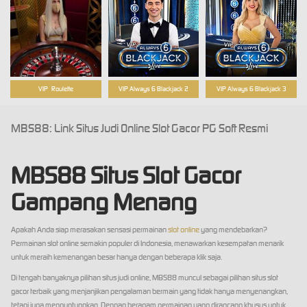
VIP_Roulette
VIP Always 6 Blackjack 2
VIP Always 6 Blackjack 3
MBS88: Link Situs Judi Online Slot Gacor PG Soft Resmi
MBS88 Situs Slot Gacor
Gampang Menang
Apakah Anda siap merasakan sensasi permainan
slot online
yang mendebarkan?
Permainan slot online semakin populer di Indonesia, menawarkan kesempatan menarik
untuk meraih kemenangan besar hanya dengan beberapa klik saja.
Di tengah banyaknya pilihan situs judi online, MBS88 muncul sebagai pilihan situs slot
gacor terbaik yang menjanjikan pengalaman bermain yang tidak hanya menyenangkan,
tetapi juga menguntungkan. Dengan beragam permainan yang dirancang khusus untuk