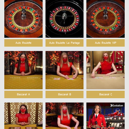
Auto_Roulette
Auto_Roulette_La_Partage
Auto_Roulette_VIP
Baccarat_A
Baccarat_B
Baccarat_C